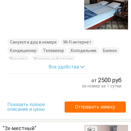
Санузел и душ в номере
Wi-Fi интернет
Кондиционер
Телевизор
Холодильник
Балкон
Вешалка
Журнальный столик
Все удобства
Кровати односпальные
Стулья
Тумбочки
Шкаф
2500
руб
от
за номер за 1 сутки
Показать полное
Отправить заявку
описание и цены
"3х-местный"
2