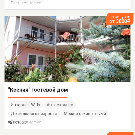
Есть трансфер
в августе
от
3000₽
"Ксения" гостевой дом
Интернет Wi-Fi
Автостоянка
Дети любого возраста
Можно с животными
Есть трансфер
1 ОТЗЫВ