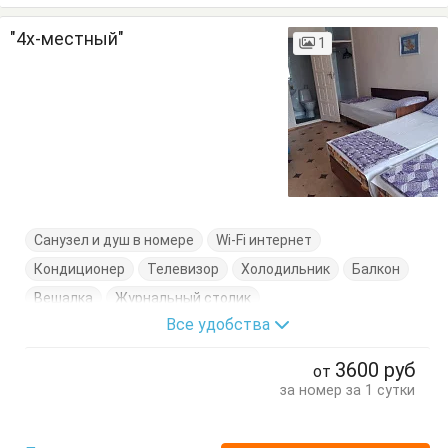
"4х-местный"
1
Санузел и душ в номере
Wi-Fi интернет
Кондиционер
Телевизор
Холодильник
Балкон
Вешалка
Журнальный столик
Все удобства
Кровати односпальные
Стулья
Тумбочки
Шкаф
3600
руб
от
за номер за 1 сутки