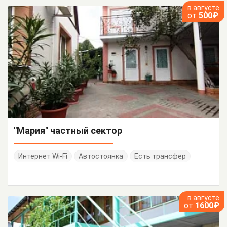
в августе
от
500₽
"Мария" частный сектор
Интернет Wi-Fi
Автостоянка
Есть трансфер
в августе
от
1600₽