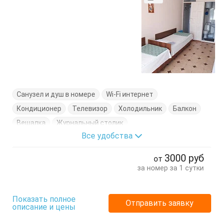
Санузел и душ в номере
Wi-Fi интернет
Кондиционер
Телевизор
Холодильник
Балкон
Вешалка
Журнальный столик
Все удобства
Кровати односпальные
Стулья
Тумбочки
Шкаф
3000
руб
от
за номер за 1 сутки
Показать полное
Отправить заявку
описание и цены