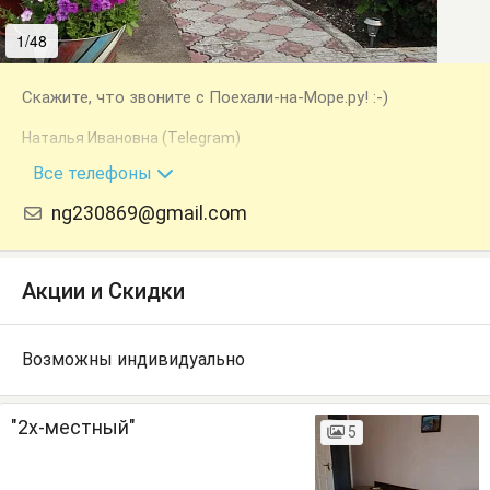
1/48
2/48
Скажите, что звоните с Поехали-на-Море.ру! :-)
Наталья Ивановна (Telegram)
+7 (978) 835-10-29
Все телефоны
ng230869@gmail.com
Акции и Скидки
Возможны индивидуально
"2х-местный"
5