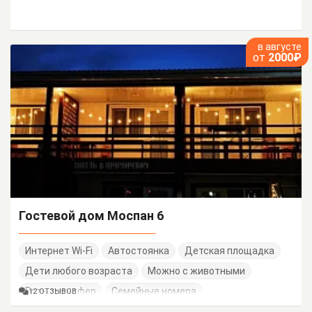
в августе
от
2000₽
Гостевой дом Моспан 6
Интернет Wi-Fi
Автостоянка
Детская площадка
Дети любого возраста
Можно с животными
Есть трансфер
Семейные номера
12 ОТЗЫВОВ