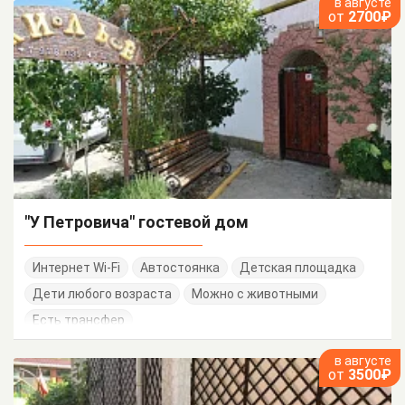
в августе
от
2700₽
"У Петровича" гостевой дом
Интернет Wi-Fi
Автостоянка
Детская площадка
Дети любого возраста
Можно с животными
Есть трансфер
в августе
от
3500₽