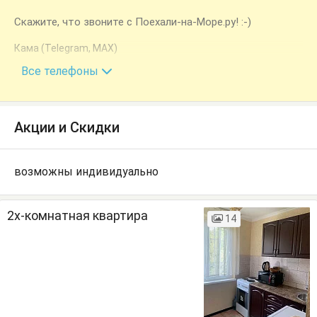
Скажите, что звоните с Поехали-на-Море.ру! :-)
Кама (Telegram, MAX)
+7 (940) 994-24-87
Все телефоны
Акции и Скидки
возможны индивидуально
2х-комнатная квартира
14