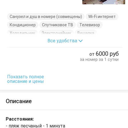
Санузел и душ в номере (совмещены)
Wi-Fi интернет
Кондиционер
Спутниковое ТВ
Телевизор
Холодильник
Электрочайник
Вешалка
Все удобства
Диван-кровать
Журнальный столик
Кровать односпальная
Кухонный стол
6000
руб
от
Обеденный стол
Посуда
Пуфик
Стол
Стулья
за номер за 1 сутки
Туалетный столик
Тумбочки
Шкаф
Показать полное
описание и цены
Описание
Расстояния:
- пляж песчаный - 1 минута