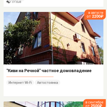
1 ОТЗЫВ
в августе
от
2200₽
"Киви на Речной" частное домовладение
Интернет Wi-Fi
Автостоянка
в сентябре
от
2500₽