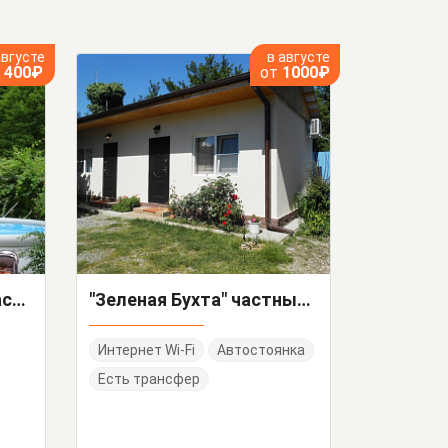
августе
в августе
т
400₽
от
1000₽
"Апельсиновый рай" частный сектор
"Зеленая Бухта" частный сектор
Интернет Wi-Fi
Автостоянка
Есть трансфер