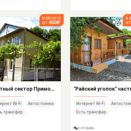
в августе
в 
от
450₽
о
Частный сектор Приморская 5
ернет Wi-Fi
Автостоянка
Интернет Wi-Fi
Автостоя
ь трансфер
Есть трансфер
3 ОТЗЫВА