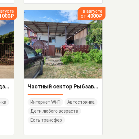
августе
в августе
1000₽
от
4000₽
Частный сектор Назадзе 60
Частный сектор Рыбзаводская 88
нка
Интернет Wi-Fi
Автостоянка
Дети любого возраста
Есть трансфер