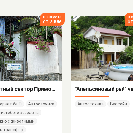
в августе
в 
от
700₽
о
Частный сектор Приморская 7
ернет Wi-Fi
Автостоянка
Автостоянка
Бассейн
и любого возраста
жно с животными
ь трансфер