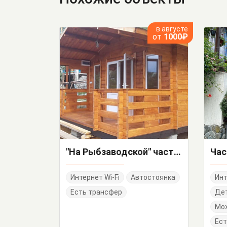
в августе
от
1000₽
"На Рыбзаводской" частный сектор
Интернет Wi-Fi
Автостоянка
Инт
Есть трансфер
Дет
Мо
Ест