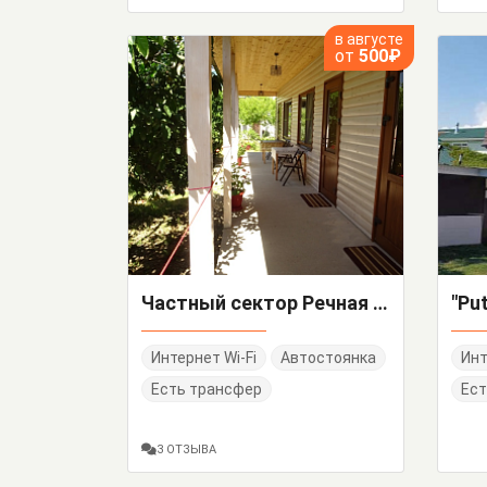
в августе
от
500₽
Частный сектор Речная 37/а
Интернет Wi-Fi
Автостоянка
Инт
Есть трансфер
Ест
3 ОТЗЫВА