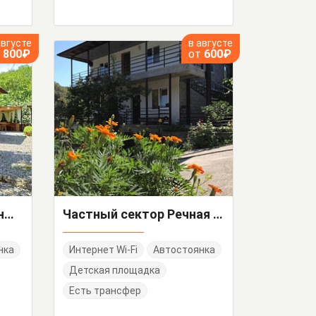
августе
в августе
т
800₽
от
600₽
"Райский уголок" частный сектор
Частный сектор Речная 17/б
нка
Интернет Wi-Fi
Автостоянка
Детская площадка
Есть трансфер