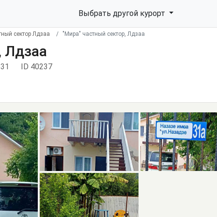
Выбрать другой курорт
тный сектор Лдзаа
"Мира" частный сектор, Лдзаа
, Лдзаа
 31
ID 40237