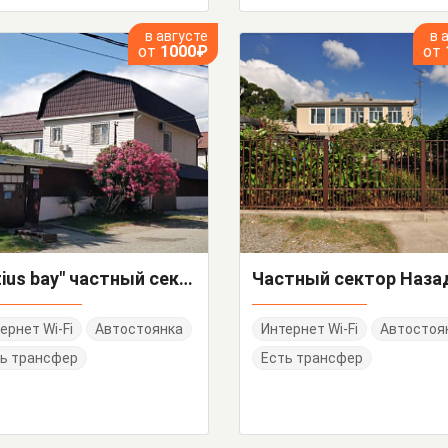
в августе
в 
от
1000₽
от
"Putius bay" частный сектор
ернет Wi-Fi
Автостоянка
Интернет Wi-Fi
Автостоя
ь трансфер
Есть трансфер