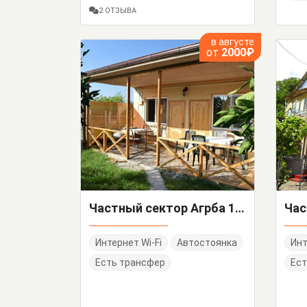
2 ОТЗЫВА
в августе
от
2000₽
Частный сектор Агрба 1-й тупик 1/а
Интернет Wi-Fi
Автостоянка
Инт
Есть трансфер
Ест