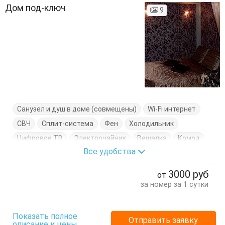
Дом под-ключ
9
Санузел и душ в доме (совмещены)
Wi-Fi интернет
СВЧ
Сплит-система
Фен
Холодильник
Цифровое ТВ
Электрочайник
Вешалка
Комод
Все удобства
Кровати односпальные
Кровать двуспальная
Кухонный стол
Обеденный стол
Посуда
Стол
3000
руб
от
Стулья
Терраса
Шкаф
за номер за 1 сутки
Показать полное
Отправить заявку
описание и цены