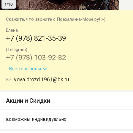
1/10
2/10
Скажите, что звоните с Поехали-на-Море.ру! :-)
Елена
+7 (978) 821-35-39
(Telegram)
+7 (978) 103-92-82
Все телефоны
Елена
+7 (918) 171-12-03
vova.drozd.1961@bk.ru
Акции и Скидки
возможны индивидуально