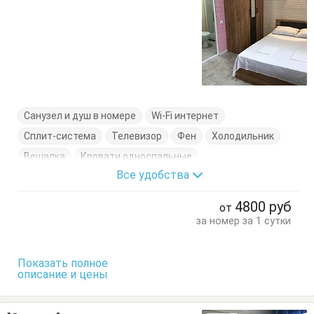
Санузел и душ в номере
Wi-Fi интернет
Сплит-система
Телевизор
Фен
Холодильник
Вешалка
Кровати односпальные
Все удобства
Кровать двуспальная
Тумбочки
Шкаф
4800
руб
от
за номер за 1 сутки
Показать полное
описание и цены