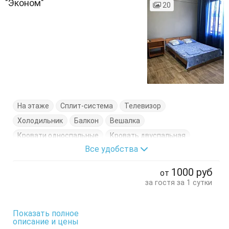
"Эконом"
20
На этаже
Сплит-система
Телевизор
Холодильник
Балкон
Вешалка
Кровати односпальные
Кровать двуспальная
Все удобства
Тумбочки
Шкаф
1000
руб
от
за гостя за 1 сутки
Показать полное
описание и цены