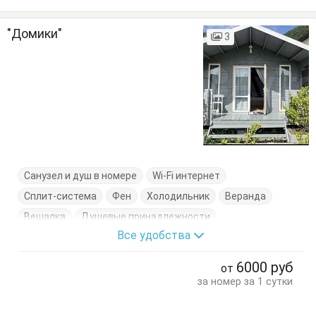
"Домики"
3
Санузел и душ в номере
Wi-Fi интернет
Сплит-система
Фен
Холодильник
Веранда
Вешалка
Душевые принадлежности
Все удобства
Кровати односпальные
Кровать двуспальная
Тумбочки
Шкаф
6000
руб
от
за номер за 1 сутки