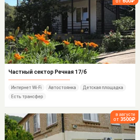
от
600₽
Частный сектор Речная 17/б
Интернет Wi-Fi
Автостоянка
Детская площадка
Есть трансфер
в августе
от
3500₽