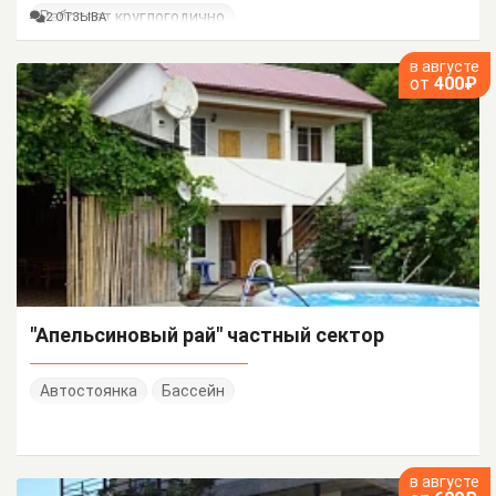
Работает круглогодично
2 ОТЗЫВА
в августе
от
400₽
"Апельсиновый рай" частный сектор
Автостоянка
Бассейн
в августе