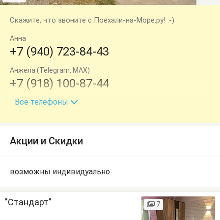
Скажите, что звоните с Поехали-на-Море.ру! :-)
Анна
+7 (940) 723-84-43
Анжела (Telegram, MAX)
+7 (918) 100-87-44
Все телефоны
Марина
+7 (918) 539-34-46
Акции и Скидки
возможны индивидуально
"Стандарт"
7