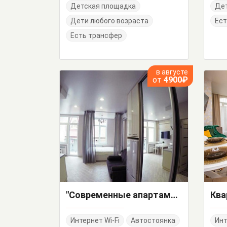
Детская площадка
Де
Дети любого возраста
Ест
Есть трансфер
в августе
от
4900₽
"Современные апартаменты в центре Адлера" квартира-студия
Интернет Wi-Fi
Автостоянка
Инт