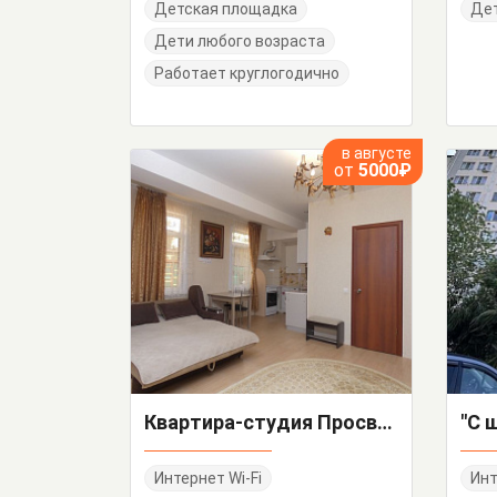
Детская площадка
Дет
Дети любого возраста
Работает круглогодично
в августе
от
5000₽
Квартира-студия Просвещения 167
Интернет Wi-Fi
Инт