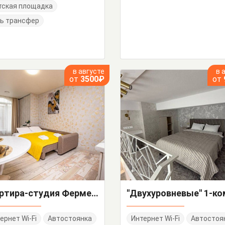
тская площадка
ь трансфер
в августе
в 
от
3500₽
от
Квартира-студия Фермерский 24
ернет Wi-Fi
Автостоянка
Интернет Wi-Fi
Автостоя