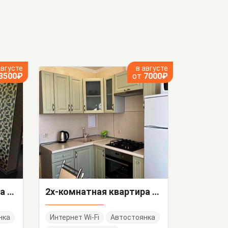
августе
в августе
3500₽
от
7000₽
2х-комнатная квартира Орбитовская 2/Б
2х-комнатная квартира Свердлова 44
нка
Интернет Wi-Fi
Автостоянка