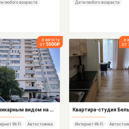
и любого возраста
Дети любого возраста
в августе
в 
от
5500₽
от
"С шикарным видом на море" 2х-комнатная квартира-студия
ернет Wi-Fi
Автостоянка
Интернет Wi-Fi
Автостоя