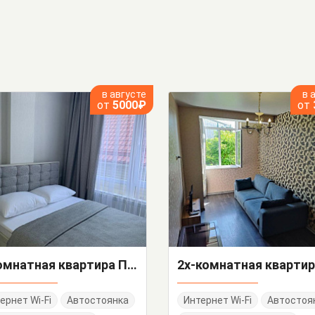
в августе
в 
от
5000₽
от
1-комнатная квартира Павлика Морозова 24
ернет Wi-Fi
Автостоянка
Интернет Wi-Fi
Автостоя