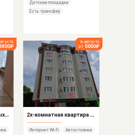
Детская площадка
Есть трансфер
августе
в августе
3800₽
от
5000₽
Квартира-студия Белых акаций 13
2х-комнатная квартира Ленина 146 кв 21
нка
Интернет Wi-Fi
Автостоянка