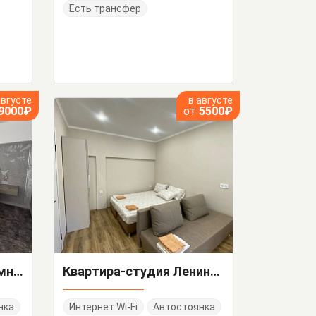
Есть трансфер
августе
в августе
9000₽
от
5500₽
"Двухуровневые" 1-комнатные апартаменты
Квартира-студия Ленина 47
нка
Интернет Wi-Fi
Автостоянка