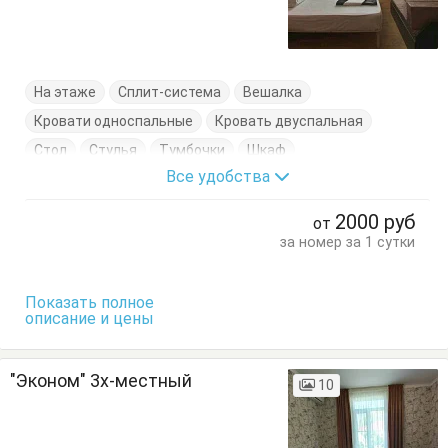
На этаже
Сплит-система
Вешалка
Кровати односпальные
Кровать двуспальная
Стол
Стулья
Тумбочки
Шкаф
Все удобства
2000
руб
от
за номер за 1 сутки
Показать полное
описание и цены
"Эконом" 3х-местный
10