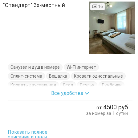
"Стандарт" 3х-местный
16
Санузел и душ в номере
Wi-Fi интернет
Сплит-система
Вешалка
Кровати односпальные
Кровать двуспальная
Стол
Стулья
Тумбочки
Все удобства
Шкаф
4500
руб
от
за номер за 1 сутки
Показать полное
описание и цены