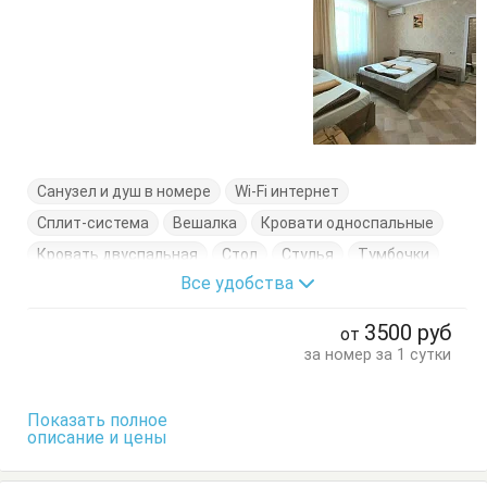
Санузел и душ в номере
Wi-Fi интернет
Сплит-система
Вешалка
Кровати односпальные
Кровать двуспальная
Стол
Стулья
Тумбочки
Все удобства
Шкаф
3500
руб
от
за номер за 1 сутки
Показать полное
описание и цены