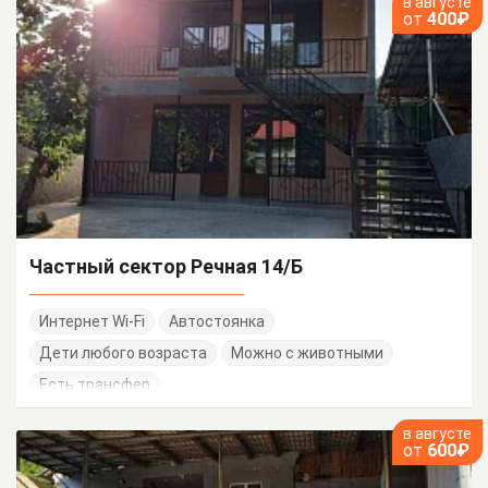
в августе
от
400₽
Частный сектор Речная 14/Б
Интернет Wi-Fi
Автостоянка
Дети любого возраста
Можно с животными
Есть трансфер
в августе
от
600₽