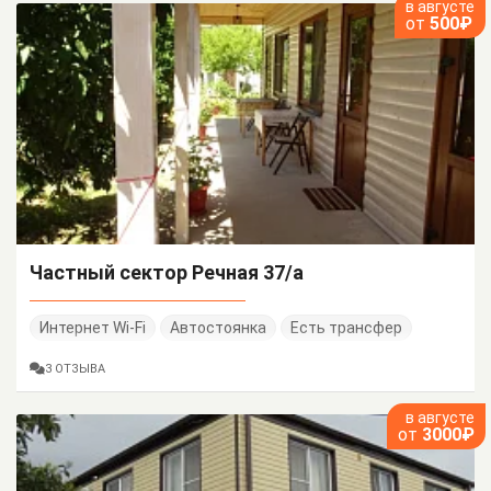
в августе
от
500₽
Частный сектор Речная 37/а
Интернет Wi-Fi
Автостоянка
Есть трансфер
3 ОТЗЫВА
в августе
от
3000₽