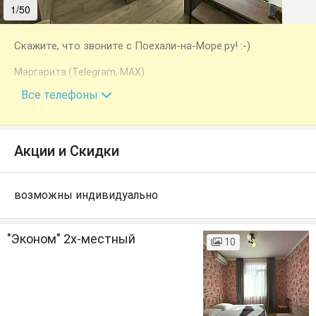
1/50
2/50
Скажите, что звоните с Поехали-на-Море.ру! :-)
Маргарита (Telegram, MAX)
+7 (940) 994-29-30
Все телефоны
Акции и Скидки
возможны индивидуально
"Эконом" 2х-местный
10