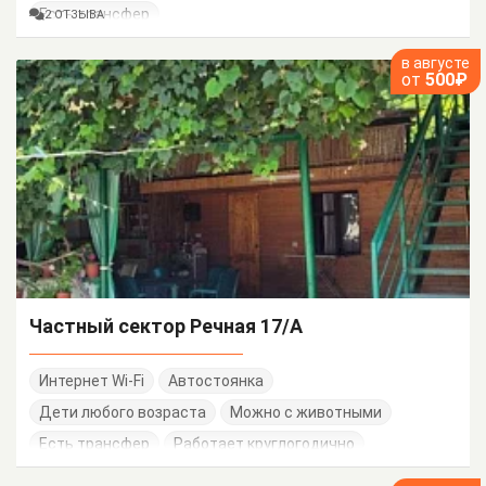
Есть трансфер
2 ОТЗЫВА
в августе
от
500₽
Частный сектор Речная 17/А
Интернет Wi-Fi
Автостоянка
Дети любого возраста
Можно с животными
Есть трансфер
Работает круглогодично