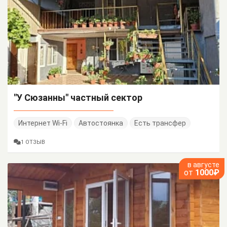
"У Сюзанны" частный сектор
Интернет Wi-Fi
Автостоянка
Есть трансфер
1 ОТЗЫВ
в августе
от
1000₽