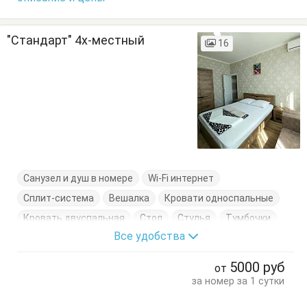
"Стандарт" 4х-местный
16
Санузел и душ в номере
Wi-Fi интернет
Сплит-система
Вешалка
Кровати односпальные
Кровать двуспальная
Стол
Стулья
Тумбочки
Все удобства
Шкаф
5000
руб
от
за номер за 1 сутки