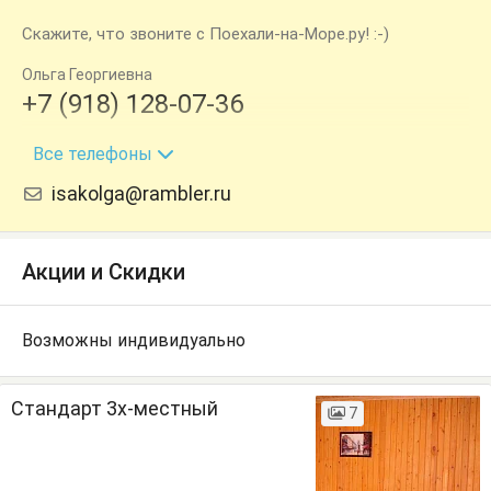
Скажите, что звоните с Поехали-на-Море.ру! :-)
Ольга Георгиевна
+7 (918) 128-07-36
+7 (928) 846-49-78
Все телефоны
isakolga@rambler.ru
Акции и Скидки
Возможны индивидуально
Стандарт 3х-местный
7