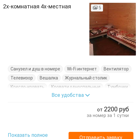
2х-комнатная 4х-местная
5
Санузел и душ в номере
Wi-Fi интернет
Вентилятор
Телевизор
Вешалка
Журнальный столик
Кресло-кровать
Кровати односпальные
Тумбочки
Все удобства
2200
руб
от
за номер за 1 сутки
Показать полное
Отправить заявку