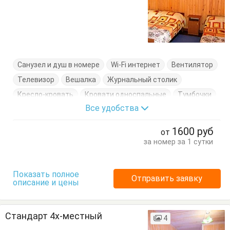
Санузел и душ в номере
Wi-Fi интернет
Вентилятор
Телевизор
Вешалка
Журнальный столик
Кресло-кровать
Кровати односпальные
Тумбочки
Все удобства
1600
руб
от
за номер за 1 сутки
Показать полное
Отправить заявку
описание и цены
Стандарт 4х-местный
4