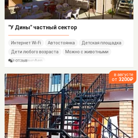
"У Дины" частный сектор
Интернет Wi-Fi
Автостоянка
Детская площадка
Дети любого возраста
Можно с животными
Есть трансфер
1 ОТЗЫВ
в августе
от
3200₽