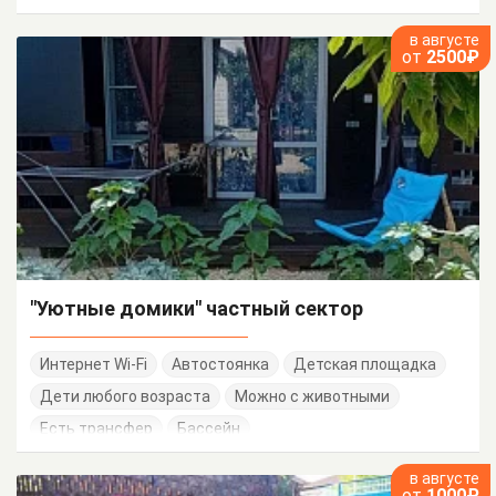
в августе
от
2500₽
"Уютные домики" частный сектор
Интернет Wi-Fi
Автостоянка
Детская площадка
Дети любого возраста
Можно с животными
Есть трансфер
Бассейн
в августе
от
1000₽