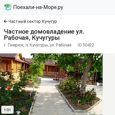
Поехали-на-Море.ру
Частный сектор Кучугур
Частное домовладение ул.
Рабочая, Кучугуры
г. Темрюк, п. Кучугуры, ул. Рабочая
ID 30422
1/31
2/31