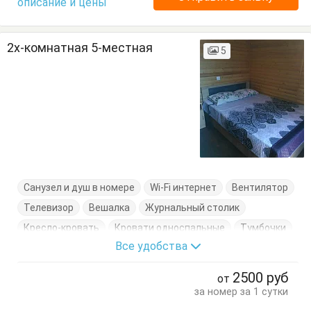
описание и цены
2х-комнатная 5-местная
5
Санузел и душ в номере
Wi-Fi интернет
Вентилятор
Телевизор
Вешалка
Журнальный столик
Кресло-кровать
Кровати односпальные
Тумбочки
Все удобства
2500
руб
от
за номер за 1 сутки