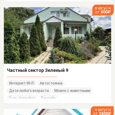
в августе
от
800₽
Частный сектор Зеленый 9
Интернет Wi-Fi
Автостоянка
Дети любого возраста
Можно с животными
Есть трансфер
Бассейн
в августе
от
2400₽