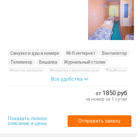
Санузел и душ в номере
Wi-Fi интернет
Вентилятор
Телевизор
Вешалка
Журнальный столик
Кресло-кровать
Кровати односпальные
Тумбочки
Все удобства
1850
руб
от
за номер за 1 сутки
Показать полное
Отправить заявку
описание и цены