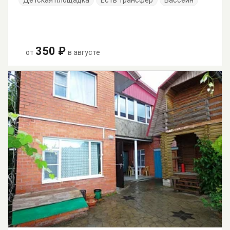
Детская площадка
Есть трансфер
Бассейн
350 ₽
от
в августе