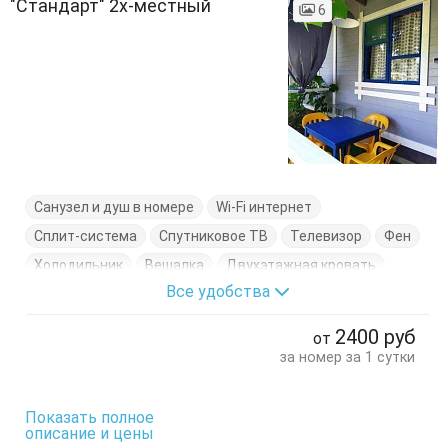
"Стандарт" 2х-местный
6
Санузел и душ в номере
Wi-Fi интернет
Сплит-система
Спутниковое ТВ
Телевизор
Фен
Холодильник
Вешалка
Двухэтажная кровать
Все удобства
Диван-кровать
Журнальный столик
Кровати односпальные
Обеденный стол
Стол
2400
руб
от
Стулья
Терраса
за номер за 1 сутки
Показать полное
описание и цены