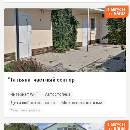
в августе
от
550₽
"Татьяна" частный сектор
Интернет Wi-Fi
Автостоянка
Дети любого возраста
Можно с животными
Есть трансфер
в августе
от
800₽