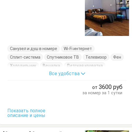
Санузел и душ в номере
Wi-Fi интернет
Сплит-система
Спутниковое ТВ
Телевизор
Фен
Холодильник
Вешалка
Детская кроватка
Все удобства
Диван-кровать
Журнальный столик
Комод
Кровать двуспальная
Обеденный стол
Стол
3600
руб
от
Стулья
Терраса
за номер за 1 сутки
Показать полное
описание и цены