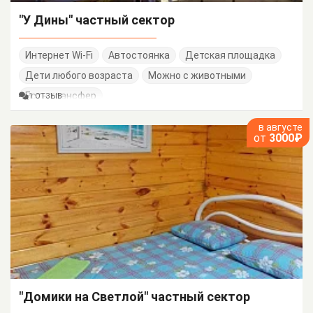
"У Дины" частный сектор
Интернет Wi-Fi
Автостоянка
Детская площадка
Дети любого возраста
Можно с животными
Есть трансфер
1 ОТЗЫВ
в августе
от
3000₽
"Домики на Светлой" частный сектор