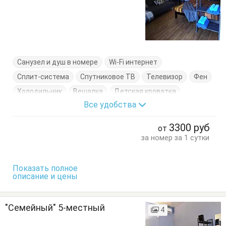
Санузел и душ в номере
Wi-Fi интернет
Сплит-система
Спутниковое ТВ
Телевизор
Фен
Холодильник
Вешалка
Детская кроватка
Все удобства
Диван-кровать
Журнальный столик
Комод
Кровать двуспальная
Обеденный стол
Стол
3300
руб
от
Стулья
Терраса
за номер за 1 сутки
Показать полное
описание и цены
"Семейный" 5-местный
4