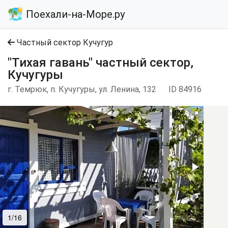
Поехали-на-Море.ру
Частный сектор Кучугур
"Тихая гавань" частный сектор,
Кучугуры
г. Темрюк, п. Кучугуры, ул. Ленина, 132
ID 84916
1/16
2/16