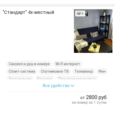
"Стандарт" 4х-местный
6
Санузел и душ в номере
Wi-Fi интернет
Сплит-система
Спутниковое ТВ
Телевизор
Фен
Холодильник
Вешалка
Двухэтажная кровать
Все удобства
Диван-кровать
Журнальный столик
Кровати односпальные
Обеденный стол
Стол
2800
руб
от
Стулья
Терраса
за номер за 1 сутки