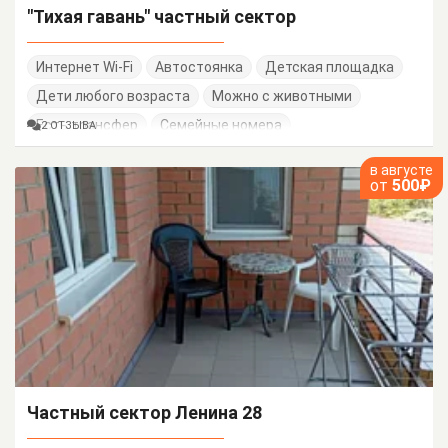
"Тихая гавань" частный сектор
Интернет Wi-Fi
Автостоянка
Детская площадка
Дети любого возраста
Можно с животными
Есть трансфер
Семейные номера
2 ОТЗЫВА
в августе
от
500₽
Частный сектор Ленина 28