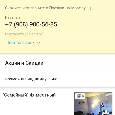
Скажите, что звоните с Поехали-на-Море.ру! :-)
Наталья
+7 (908) 900-56-85
Маргарита (Telegram)
+7 (961) 582-54-96
Все телефоны
Акции и Скидки
возможны индивидуально
"Семейный" 4х-местный
4