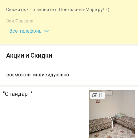
Скажите, что звоните с Поехали-на-Море.ру! :-)
Зоя Юрьевна
+7 (918) 669-15-95
Все телефоны
Акции и Скидки
возможны индивидуально
"Стандарт"
11