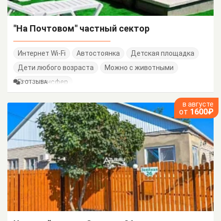
"На Почтовом" частный сектор
Интернет Wi-Fi
Автостоянка
Детская площадка
Дети любого возраста
Можно с животными
Есть трансфер
3 ОТЗЫВА
в августе
от
1600₽