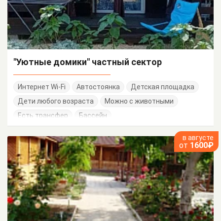
"Уютные домики" частный сектор
Интернет Wi-Fi
Автостоянка
Детская площадка
Дети любого возраста
Можно с животными
Есть трансфер
Бассейн
в августе
от
1600₽