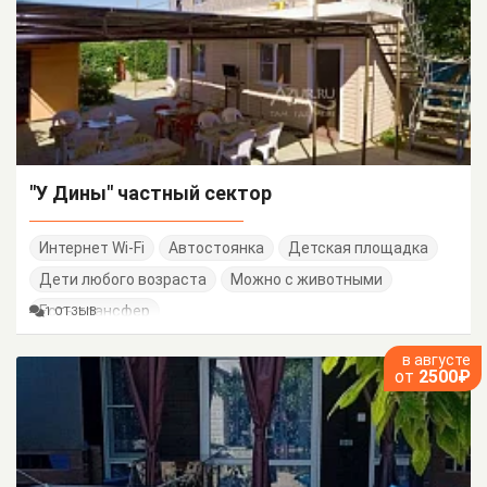
"У Дины" частный сектор
Интернет Wi-Fi
Автостоянка
Детская площадка
Дети любого возраста
Можно с животными
Есть трансфер
1 ОТЗЫВ
в августе
от
2500₽