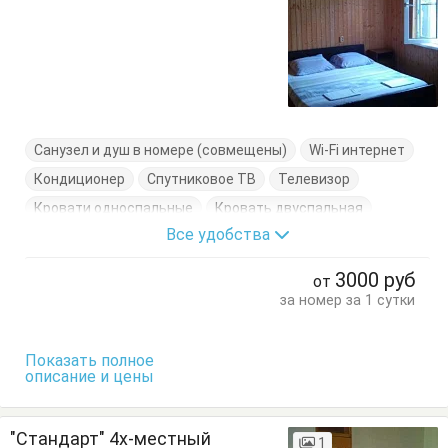
Санузел и душ в номере (совмещены)
Wi-Fi интернет
Кондиционер
Спутниковое ТВ
Телевизор
Кровати односпальные
Кровать двуспальная
Все удобства
Тумбочки
Шкаф
3000
руб
от
за номер за 1 сутки
Показать полное
описание и цены
"Стандарт" 4х-местный
1