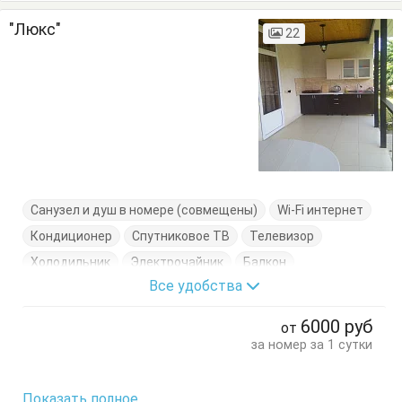
"Люкс"
22
Санузел и душ в номере (совмещены)
Wi-Fi интернет
Кондиционер
Спутниковое ТВ
Телевизор
Холодильник
Электрочайник
Балкон
Все удобства
Диван-кровать
Журнальный столик
Кровать односпальная
Кухонный стол
6000
руб
от
Обеденный стол
Посуда
Шкаф
за номер за 1 сутки
Показать полное