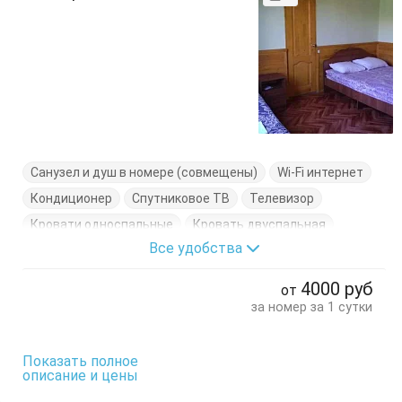
Санузел и душ в номере (совмещены)
Wi-Fi интернет
Кондиционер
Спутниковое ТВ
Телевизор
Кровати односпальные
Кровать двуспальная
Все удобства
Тумбочки
Шкаф
4000
руб
от
за номер за 1 сутки
Показать полное
описание и цены