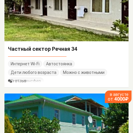
Частный сектор Речная 34
Интернет Wi-Fi
Автостоянка
Дети любого возраста
Можно с животными
Есть трансфер
1 ОТЗЫВ
в августе
от
4000₽