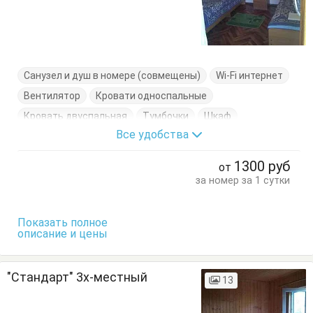
Санузел и душ в номере (совмещены)
Wi-Fi интернет
Вентилятор
Кровати односпальные
Кровать двуспальная
Тумбочки
Шкаф
Все удобства
1300
руб
от
за номер за 1 сутки
Показать полное
описание и цены
"Стандарт" 3х-местный
13