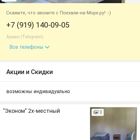
Скажите, что звоните с Поехали-на-Море.ру! :-)
+7 (919) 140-09-05
Армен (Telegram)
+7 (940) 712-64-08
Все телефоны
Акции и Скидки
возможны индивидуально
"Эконом" 2х-местный
3