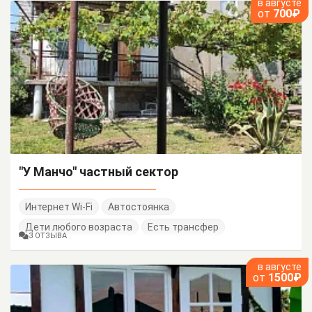
в августе
от
700₽
"У Манчо" частный сектор
Интернет Wi-Fi
Автостоянка
Дети любого возраста
Есть трансфер
3 ОТЗЫВА
в августе
от
1500₽