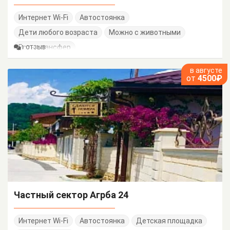
Интернет Wi-Fi
Автостоянка
Дети любого возраста
Можно с животными
Есть трансфер
1 ОТЗЫВ
в августе
от
4500₽
Частный сектор Агрба 24
Интернет Wi-Fi
Автостоянка
Детская площадка