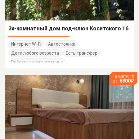
3х-комнатный дом под-ключ Коситского 16
Интернет Wi-Fi
Автостоянка
Дети любого возраста
Есть трансфер
Работает круглогодично
в августе
от
6800₽