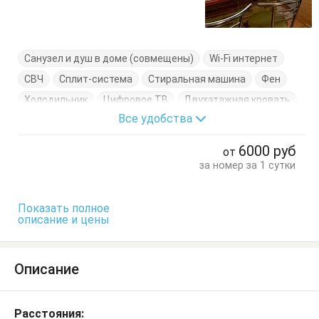
Санузел и душ в доме (совмещены)
Wi-Fi интернет
СВЧ
Сплит-система
Стиральная машина
Фен
Холодильник
Цифровое ТВ
Двухэтажная кровать
Все удобства
Диван-кровать
Журнальный столик
Посуда
Стулья
Шкаф
6000
руб
от
за номер за 1 сутки
Показать полное
описание и цены
Описание
Расстояния: