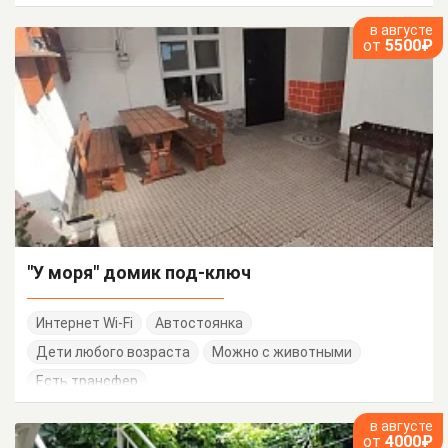
в августе
от
5500₽
"У моря" домик под-ключ
Интернет Wi-Fi
Автостоянка
Дети любого возраста
Можно с животными
Есть трансфер
в августе
от
4000₽