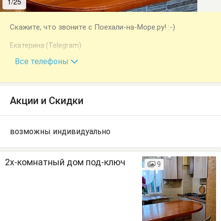
1/25
2/25
Скажите, что звоните с Поехали-на-Море.ру! :-)
Екатерина (Telegram)
+7 (978) 786-41-28
Все телефоны
Акции и Скидки
возможны индивидуально
2х-комнатный дом под-ключ
9