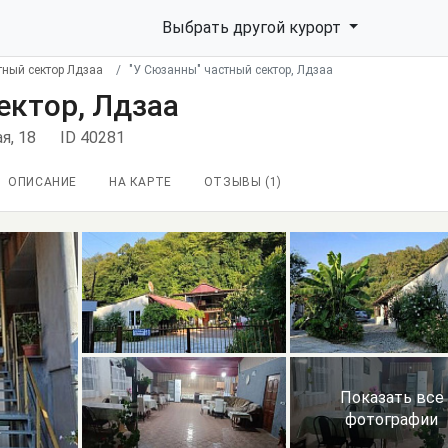
Выбрать другой курорт
тный сектор Лдзаа
"У Сюзанны" частный сектор, Лдзаа
ектор, Лдзаа
ая, 18
ID 40281
ОПИСАНИЕ
НА КАРТЕ
ОТЗЫВЫ (
1
)
Показать все
фотографии