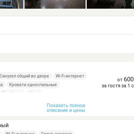
Санузел общий во дворе
Wi-Fi интернет
60
от
ка
Кровати односпальные
за гостя за 1 
Тумбочки
Шкаф
Показать полное
описание и цены
тный