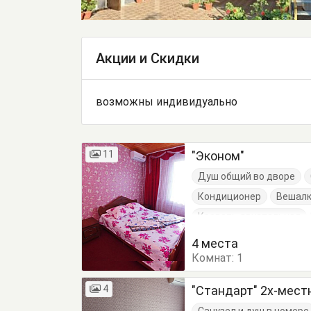
Акции и Скидки
возможны индивидуально
11
"Эконом"
Душ общий во дворе
Кондиционер
Вешал
Кровать двуспальная
4 места
Комнат:
1
4
"Стандарт" 2х-мес