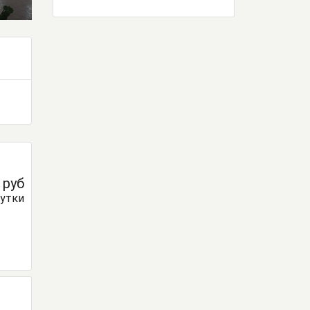
0
руб
сутки