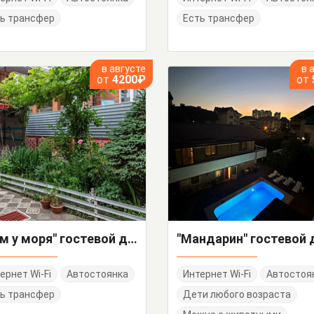
ь трансфер
Есть трансфер
в августе
в 
от
4200₽
от
"Дом у моря" гостевой дом
"Мандарин" гостевой
ернет Wi-Fi
Автостоянка
Интернет Wi-Fi
Автостоя
ь трансфер
Дети любого возраста