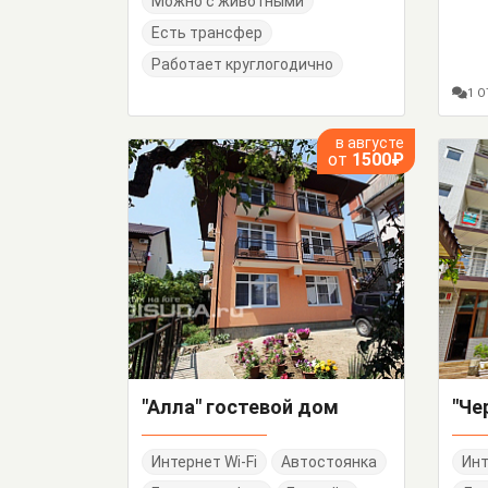
Можно с животными
Есть трансфер
Работает круглогодично
1 
в августе
от
1500₽
"Алла" гостевой дом
Интернет Wi-Fi
Автостоянка
Инт