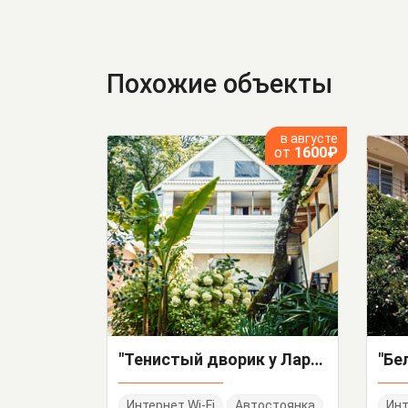
Похожие объекты
в августе
от
1600₽
"Тенистый дворик у Ларисы" частный сектор
"Бе
Интернет Wi-Fi
Автостоянка
Инт