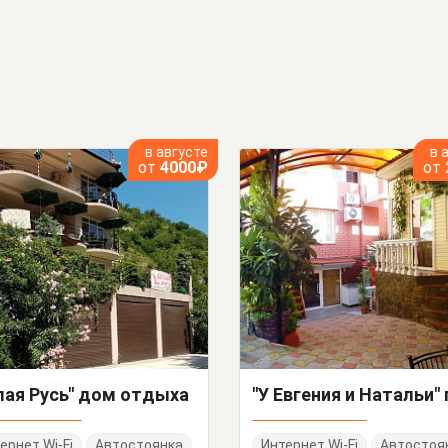
в августе
в 
от
4000₽
от
лая Русь" дом отдыха
ернет Wi-Fi
Автостоянка
Интернет Wi-Fi
Автостоя