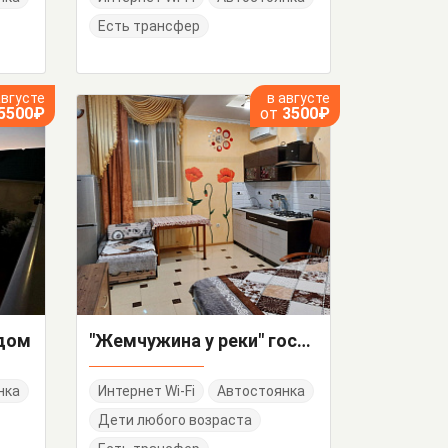
Есть трансфер
августе
в августе
5500₽
от
3500₽
 дом
"Жемчужина у реки" гостевой дом
нка
Интернет Wi-Fi
Автостоянка
Дети любого возраста