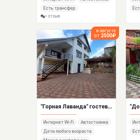
Есть трансфер
Ест
1 ОТЗЫВ
в августе
от
2500₽
"Горная Лаванда" гостевой дом
Интернет Wi-Fi
Автостоянка
Инт
Дети любого возраста
Ест