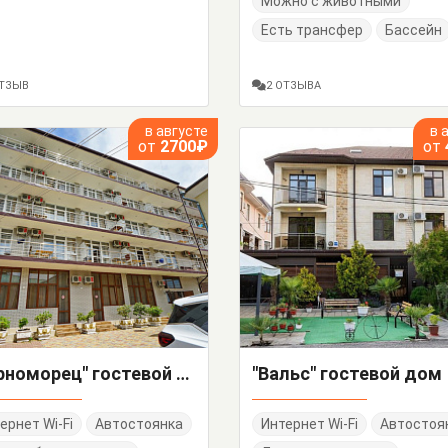
Можно с животными
Есть трансфер
Бассейн
ОТЗЫВ
2 ОТЗЫВА
в августе
в 
от
2700₽
от
"Черноморец" гостевой дом
"Вальс" гостевой дом
ернет Wi-Fi
Автостоянка
Интернет Wi-Fi
Автостоя