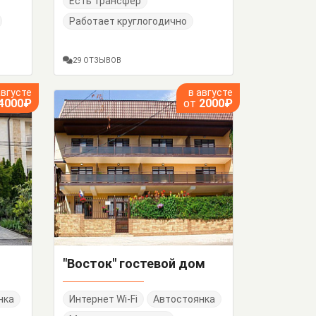
Есть трансфер
Работает круглогодично
29 ОТЗЫВОВ
августе
в августе
4000₽
от
2000₽
"Восток" гостевой дом
нка
Интернет Wi-Fi
Автостоянка