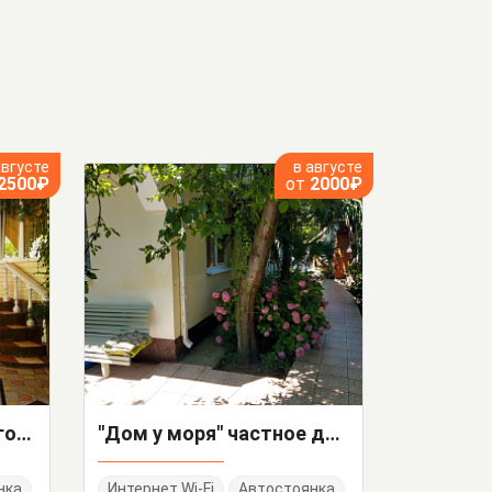
августе
в августе
2500₽
от
2000₽
"У Евгения и Натальи" гостевой дом
"Дом у моря" частное домовладение
нка
Интернет Wi-Fi
Автостоянка