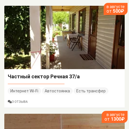
в августе
от
500₽
Частный сектор Речная 37/а
Интернет Wi-Fi
Автостоянка
Есть трансфер
3 ОТЗЫВА
в августе
от
1300₽