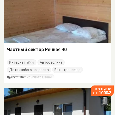
Частный сектор Речная 40
Интернет Wi-Fi
Автостоянка
Дети любого возраста
Есть трансфер
Работает круглогодично
2 ОТЗЫВА
в августе
от
1000₽