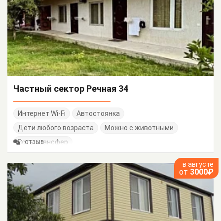
Частный сектор Речная 34
Интернет Wi-Fi
Автостоянка
Дети любого возраста
Можно с животными
Есть трансфер
1 ОТЗЫВ
в августе
от
3000₽