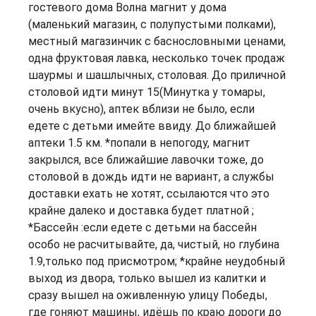
гостевого дома Волна магнит у дома
(маленький магазин, с полупустыми полками),
местный магазинчик с баснословными ценами,
одна фруктовая лавка, несколько точек продаж
шаурмы и шашлычных, столовая. До приличной
столовой идти минут 15(Минутка у томары,
очень вкусно), аптек вблизи не было, если
едете с детьми имейте ввиду. До ближайшей
аптеки 1.5 км. *попали в непогоду, магнит
закрылся, все ближайшие лавочки тоже, до
столовой в дождь идти не вариант, а службы
доставки ехать не хотят, ссылаются что это
крайне далеко и доставка будет платной ;
*Бассейн :если едете с детьми на бассейн
особо не расчитывайте, да, чистый, но глубина
1.9,только под присмотром; *крайне неудобный
выход из двора, только вышел из калитки и
сразу вышел на оживленную улицу Победы,
где гоняют машины, идёшь по краю дороги до