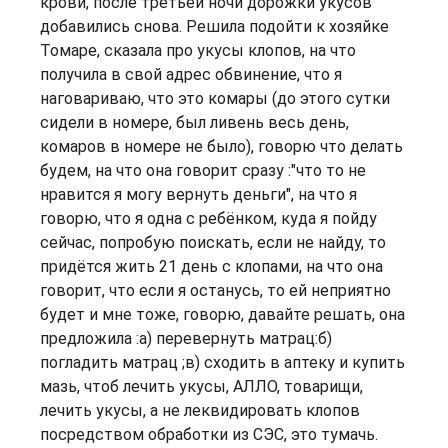
крови, после третьей ночи дорожки укусов
добавились снова. Решила подойти к хозяйке
Томаре, сказала про укусы клопов, на что
получила в свой адрес обвинение, что я
наговариваю, что это комары (до этого сутки
сидели в номере, был ливень весь день,
комаров в номере не было), говорю что делать
будем, на что она говорит сразу :"что то не
нравится я могу вернуть деньги", на что я
говорю, что я одна с ребёнком, куда я пойду
сейчас, попробую поискать, если не найду, то
придётся жить 21 день с клопами, на что она
говорит, что если я останусь, то ей неприятно
будет и мне тоже, говорю, давайте решать, она
предложила :а) перевернуть матрац:б)
погладить матрац ;в) сходить в аптеку и купить
мазь, чтоб лечить укусы, АЛЛО, товарищи,
лечить укусы, а не леквидировать клопов
посредством обработки из СЭС, это тумачь.