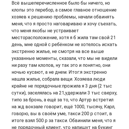
Всё вышеперечисленное было бы ничего, но
клопы это перебор, а самое главное отношение
хозяев к решению проблемы, начали обвинять
меня, что я просто наговариваю и хочу съехать,
что меня якобы не устраивает
месторасположение, хотя я б жила там свой 21
день, мне одной с ребёнком не хотелось искать
экстренно жилье, не смотря на все выше
указанные моменты, сказали, что мы не видели
ни разу там клопов, ну так это и понятно, они
ночью кусают, а не днем. Итог:я экстренно
нашла жилье, собрала вещи. Хозяева люди
крайне не порядочные:прожила я 3 дня (2 тыс
сутки), заселялась на 21,удержали 3 тыс сверху,
типо за бронь, а ещё за то, что Артур встретил
на жд вокзале говорит, ещё 1000, тысячу, Карл,
говорю, вы в своём уме, такси 200 р стоит, в
итоге взял 500 р за такси. Обвинили меня, что я
не порядочный клиент, что напишут на букинг