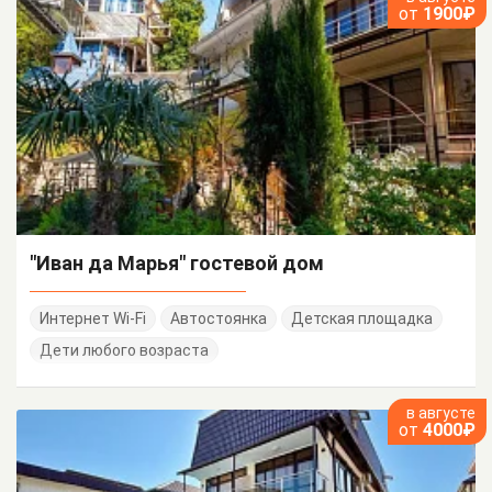
от
1900₽
"Иван да Марья" гостевой дом
Интернет Wi-Fi
Автостоянка
Детская площадка
Дети любого возраста
в августе
от
4000₽