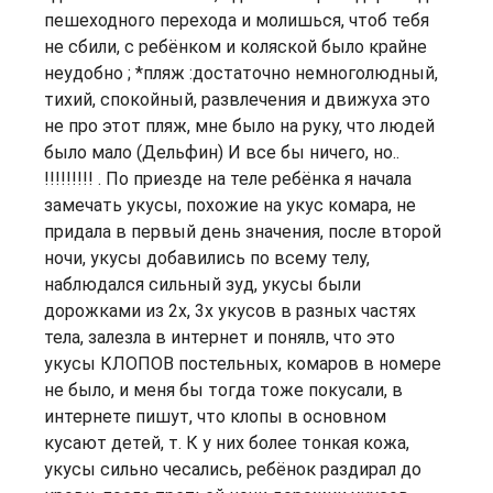
пешеходного перехода и молишься, чтоб тебя
не сбили, с ребёнком и коляской было крайне
неудобно ; *пляж :достаточно немноголюдный,
тихий, спокойный, развлечения и движуха это
не про этот пляж, мне было на руку, что людей
было мало (Дельфин) И все бы ничего, но..
!!!!!!!!! . По приезде на теле ребёнка я начала
замечать укусы, похожие на укус комара, не
придала в первый день значения, после второй
ночи, укусы добавились по всему телу,
наблюдался сильный зуд, укусы были
дорожками из 2х, 3х укусов в разных частях
тела, залезла в интернет и понялв, что это
укусы КЛОПОВ постельных, комаров в номере
не было, и меня бы тогда тоже покусали, в
интернете пишут, что клопы в основном
кусают детей, т. К у них более тонкая кожа,
укусы сильно чесались, ребёнок раздирал до