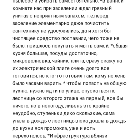
пылесос и убирать самостоятельно; *в ванной
комнате нас при заселении ждал грязный
унитаз с неприятным запахом, т.е.перед
заселение элементарно даже почистить
сантехнику не удосужились, да и хотя бы
чистящее средство поставили, чего тоже не
было, пришлось покупать и мыть самой; *общая
кухня большая, посуды достаточно,
микроволновка, чайник, плита, сразу скажу на
их электрической плите очень долго все
готовится, но кто-то готовил там, кому не лень
было часами варить. * чтобы попасть на общую
кухню, нужно идти по улице, спускаться по
лестнице со второго этажа на первый, все бы
ничего, но в непогоду, ливень это крайне
неудобно, ступеньки дико скользкие, сама
упала в дождь с лестницы,пока дошла в дождь
до кухни вся промокла, уже и есть
перехотелось; *Инфраструктура:вблизи