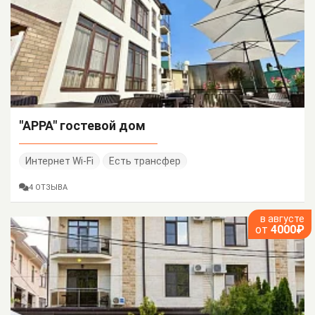
"АРРА" гостевой дом
Интернет Wi-Fi
Есть трансфер
4 ОТЗЫВА
в августе
от
4000₽