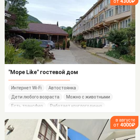
от
4300₽
"Море Like" гостевой дом
Интернет Wi-Fi
Автостоянка
Дети любого возраста
Можно с животными
Есть трансфер
Работает круглогодично
в августе
от
4000₽