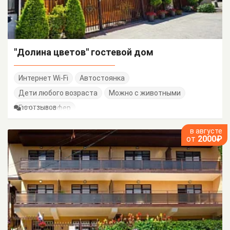
"Долина цветов" гостевой дом
Интернет Wi-Fi
Автостоянка
Дети любого возраста
Можно с животными
Есть трансфер
10 ОТЗЫВОВ
в августе
от
2000₽