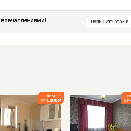
 впечатлениями!
Напишите отзыв
в августе
в 
от
6000₽
от