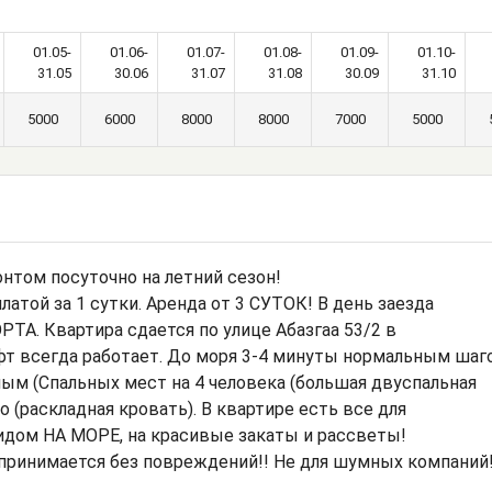
01.05-
01.06-
01.07-
01.08-
01.09-
01.10-
31.05
30.06
31.07
31.08
30.09
31.10
5000
6000
8000
8000
7000
5000
онтом посуточно на летний сезон!
атой за 1 сутки. Аренда от 3 СУТОК! В день заезда
. Квартира сдается по улице Абазгаа 53/2 в
фт всегда работает. До моря 3-4 минуты нормальным шаг
ым (Спальных мест на 4 человека (большая двуспальная
о (раскладная кровать). В квартире есть все для
идом НА МОРЕ, на красивые закаты и рассветы!
принимается без повреждений!! Не для шумных компаний