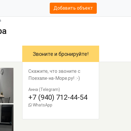
Добавить объект
а
ра
Звоните и бронируйте!
Скажите, что звоните с
Поехали-на-Море.ру! :-)
Анна (Telegram)
+7 (940) 712-44-54
WhatsApp