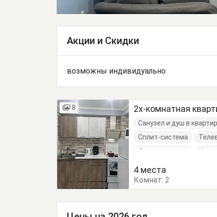
Акции и Скидки
возможны индивидуально
8
2х-комнатная кварт
Санузел и душ в кварти
Сплит-система
Теле
Диван-кровать
Кров
Обеденный стол
Пос
4 места
Комнат:
2
Цены на 2026 год