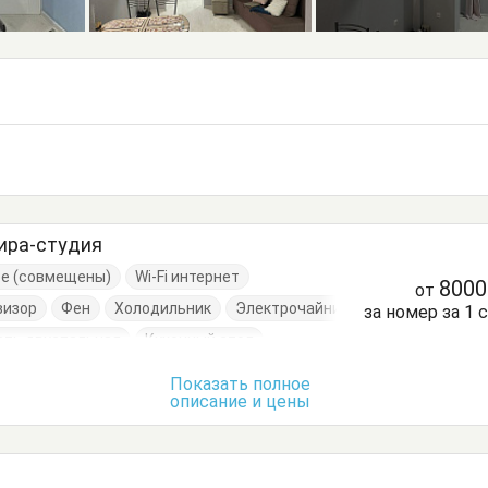
ира-студия
ре (совмещены)
Wi-Fi интернет
800
от
визор
Фен
Холодильник
Электрочайник
за номер за 1 
ать двуспальная
Кухонный стол
уда
Пуфик
Стол
Стулья
Шкаф
Показать полное
описание и цены