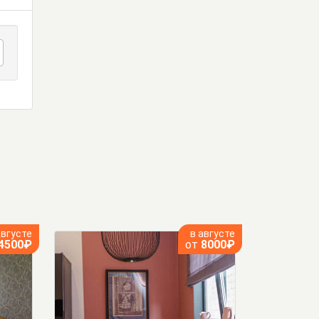
августе
в августе
4500₽
от
8000₽