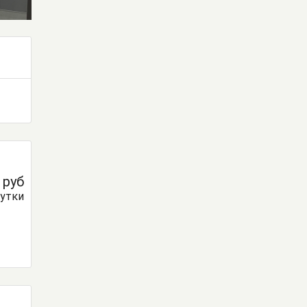
0
руб
сутки