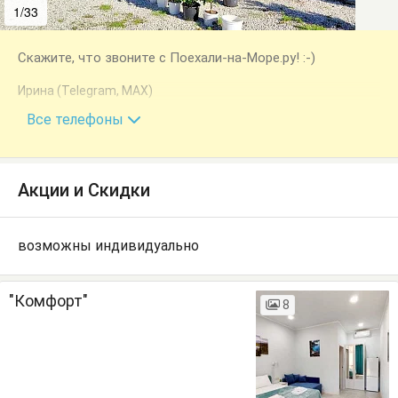
1/33
2/33
Скажите, что звоните с Поехали-на-Море.ру! :-)
Ирина (Telegram, MAX)
+7 (940) 991-28-01
Все телефоны
Акции и Скидки
возможны индивидуально
"Комфорт"
8