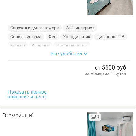
Санузел и душ в номере
Wi-Fi интернет
Сплит-система
Фен
Холодильник
Цифровое ТВ
Балкон
Вешалка
Диван-кровать
Все удобства
Кровать двуспальная
Тумбочки
Шкаф
5500
руб
от
за номер за 1 сутки
Показать полное
описание и цены
"Семейный"
8