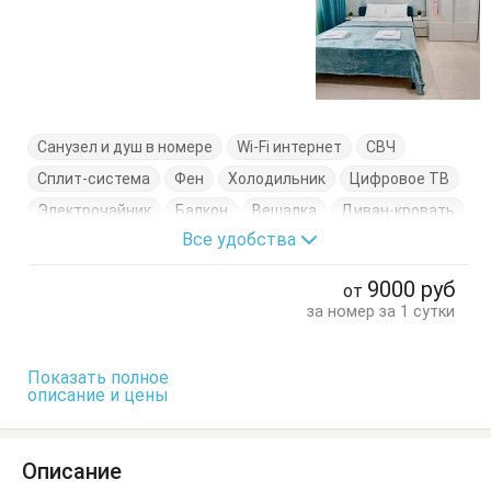
Санузел и душ в номере
Wi-Fi интернет
СВЧ
Сплит-система
Фен
Холодильник
Цифровое ТВ
Электрочайник
Балкон
Вешалка
Диван-кровать
Все удобства
Комод
Кресло-кровать
Кровать двуспальная
Кухонный стол
Обеденный стол
Посуда
Стол
9000
руб
от
Стулья
Тумбочки
Шкаф
за номер за 1 сутки
Показать полное
описание и цены
Описание