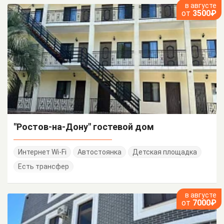
в августе
от
3500₽
"Ростов-на-Дону" гостевой дом
Интернет Wi-Fi
Автостоянка
Детская площадка
Есть трансфер
в августе
от
7000₽