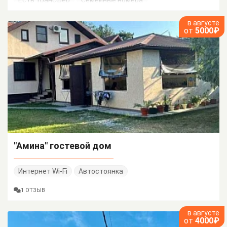
Есть трансфер
Семейные номера
в августе
от
5000₽
"Амина" гостевой дом
Интернет Wi-Fi
Автостоянка
1 ОТЗЫВ
в августе
от
4000₽