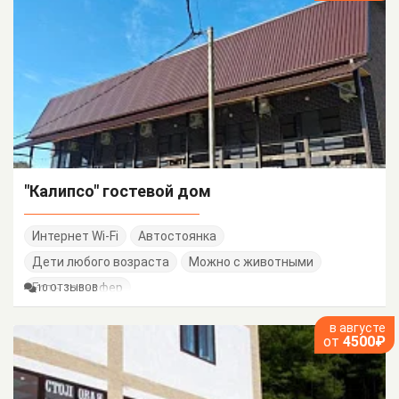
"Калипсо" гостевой дом
Интернет Wi-Fi
Автостоянка
Дети любого возраста
Можно с животными
Есть трансфер
10 ОТЗЫВОВ
в августе
от
4500₽