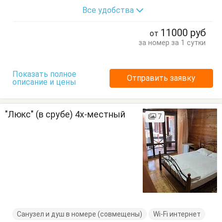
Все удобства
Стол
Стулья
Тумбочки
Шкаф
11000
руб
от
за номер за 1 сутки
Показать полное
Отправить заявку
описание и цены
"Люкс" (в срубе) 4х-местный
7
Санузел и душ в номере (совмещены)
Wi-Fi интернет