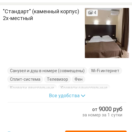
"Стандарт" (каменный корпус)
4
2х-местный
Санузел и душ в номере (совмещены)
Wi-Fi интернет
Сплит-система
Телевизор
Фен
Кровати двуспальные
Кровати односпальные
Все удобства
Стол
Стулья
Тумбочки
Шкаф
9000
руб
от
за номер за 1 сутки