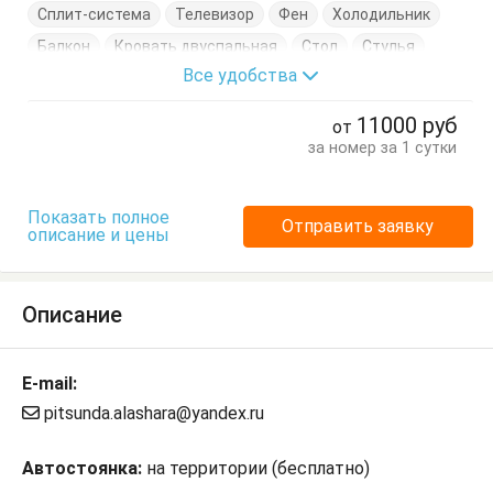
Сплит-система
Телевизор
Фен
Холодильник
Балкон
Кровать двуспальная
Стол
Стулья
Все удобства
Тумбочки
Шкаф
11000
руб
от
за номер за 1 сутки
Показать полное
Отправить заявку
описание и цены
Описание
E-mail:
pitsunda.alashara@yandex.ru
Автостоянка:
на территории (бесплатно)