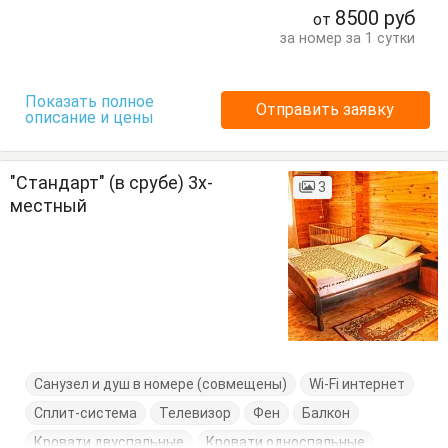
8500
руб
от
за номер за 1 сутки
Показать полное
Отправить заявку
описание и цены
"Стандарт" (в срубе) 3х-
3
местный
Санузел и душ в номере (совмещены)
Wi-Fi интернет
Сплит-система
Телевизор
Фен
Балкон
Кровати двуспальные
Кровати односпальные