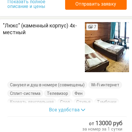
Показать полное
Отправить заявку
описание и цены
"Люкс" (каменный корпус) 4х-
7
местный
Санузел и душ в номере (совмещены)
Wi-Fi интернет
Сплит-система
Телевизор
Фен
Кровать двуспальная
Стол
Стулья
Тумбочки
Все удобства
Шкаф
13000
руб
от
за номер за 1 сутки