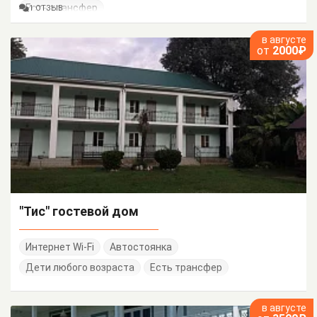
Есть трансфер
1 ОТЗЫВ
в августе
от
2000₽
"Тис" гостевой дом
Интернет Wi-Fi
Автостоянка
Дети любого возраста
Есть трансфер
в августе