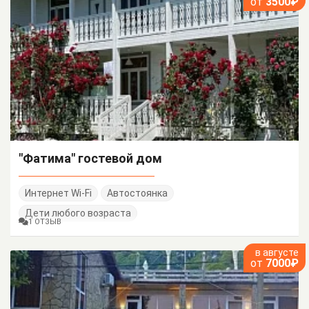
от
3500₽
"Фатима" гостевой дом
Интернет Wi-Fi
Автостоянка
Дети любого возраста
1 ОТЗЫВ
в августе
от
7000₽