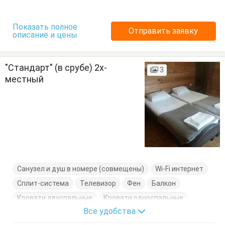
Показать полное
Отправить заявку
описание и цены
"Стандарт" (в срубе) 2х-
3
местный
Санузел и душ в номере (совмещены)
Wi-Fi интернет
Сплит-система
Телевизор
Фен
Балкон
Кровати двуспальные
Кровати односпальные
Все удобства
Стол
Стулья
Тумбочки
Шкаф