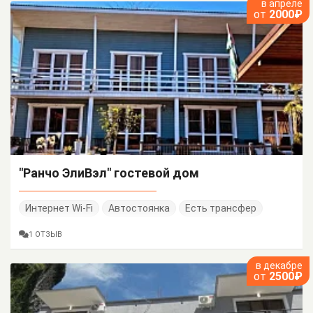
в апреле
от
2000₽
"Ранчо ЭлиВэл" гостевой дом
Интернет Wi-Fi
Автостоянка
Есть трансфер
1 ОТЗЫВ
в декабре
от
2500₽