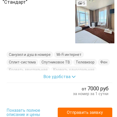
"Стандарт"
5
Санузел и душ в номере
Wi-Fi интернет
Сплит-система
Спутниковое ТВ
Телевизор
Фен
Кровать двуспальная
Кровать односпальная
Все удобства
Тумбочки
7000
руб
от
за номер за 1 сутки
Показать полное
Отправить заявку
описание и цены