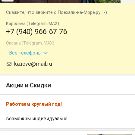
Скажите, что звоните с Поехали-на-Море.ру! :-)
Каролина (Telegram, MAX)
+7 (940) 966-67-76
Оксана (Telegram, MAX)
+7 (940) 997-11-99
Все телефоны
ka.iove@mail.ru
Акции и Скидки
Работаем круглый год!
возможны индивидуально