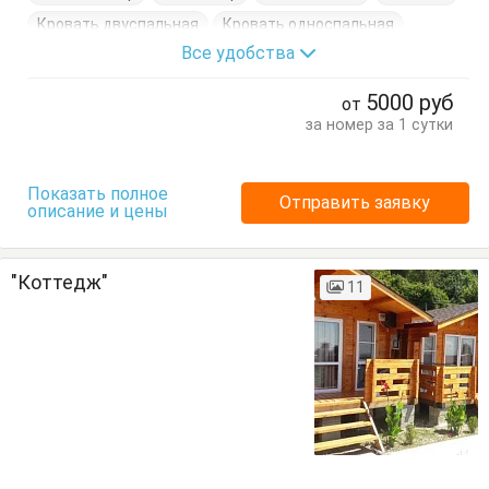
Кровать двуспальная
Кровать односпальная
Все удобства
Стулья
Тумбочки
Шкаф
5000
руб
от
за номер за 1 сутки
Показать полное
Отправить заявку
описание и цены
"Коттедж"
11