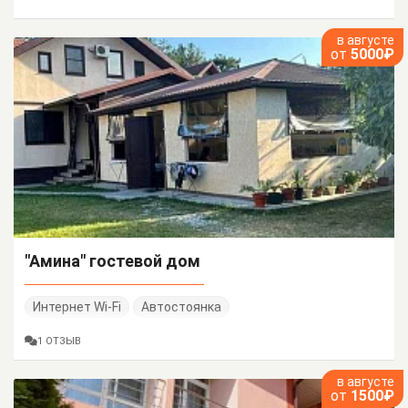
в августе
от
5000₽
"Амина" гостевой дом
Интернет Wi-Fi
Автостоянка
1 ОТЗЫВ
в августе
от
1500₽