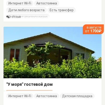
Интернет Wi-Fi
Автостоянка
Дети любого возраста
Есть трансфер
Работает круглогодично
1 ОТЗЫВ
в августе
от
1700₽
"У моря" гостевой дом
Интернет Wi-Fi
Автостоянка
Детская площадка