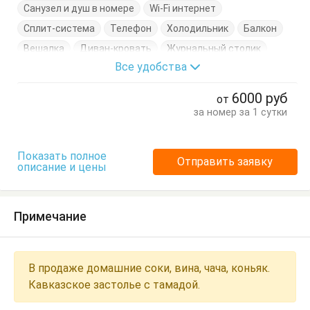
Санузел и душ в номере
Wi-Fi интернет
Сплит-система
Телефон
Холодильник
Балкон
Вешалка
Диван-кровать
Журнальный столик
Все удобства
Кровать двуспальная
Стулья
Тумбочки
Шкаф
6000
руб
от
за номер за 1 сутки
Показать полное
Отправить заявку
описание и цены
Примечание
В продаже домашние соки, вина, чача, коньяк.
Кавказское застолье с тамадой.