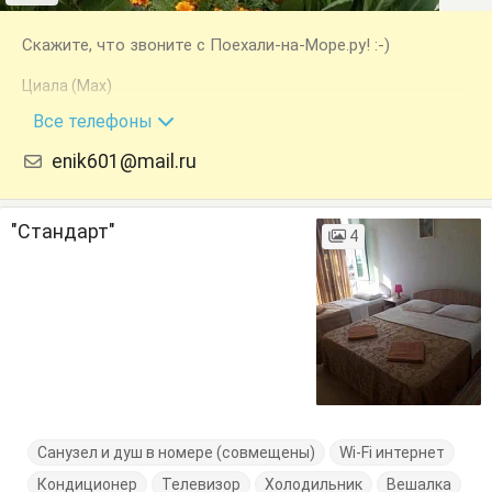
Скажите, что звоните с Поехали-на-Море.ру! :-)
Циала (Max)
+7 (940) 999-49-11
Все телефоны
enik601@mail.ru
"Стандарт"
4
Санузел и душ в номере (совмещены)
Wi-Fi интернет
Кондиционер
Телевизор
Холодильник
Вешалка