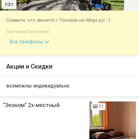
1/21
2/21
Скажите, что звоните с Поехали-на-Море.ру! :-)
Светлана Сергеевна
+7 (940) 995-43-27
Все телефоны
Акции и Скидки
возможны индивидуально
"Эконом" 2х-местный
11