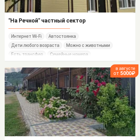
"На Речной" частный сектор
Интернет Wi-Fi
Автостоянка
Дети любого возраста
Можно с животными
Есть трансфер
Семейные номера
в августе
от
5000₽