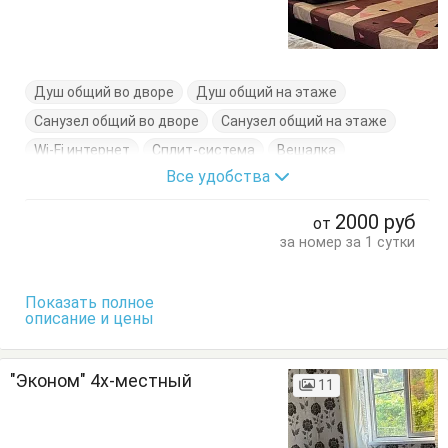
Душ общий во дворе
Душ общий на этаже
Санузел общий во дворе
Санузел общий на этаже
Wi-Fi интернет
Сплит-система
Вешалка
Все удобства
Журнальный столик
Кровати двуспальные
Кровати односпальные
Тумбочки
Шкаф
2000
руб
от
за номер за 1 сутки
Показать полное
описание и цены
"Эконом" 4х-местный
11