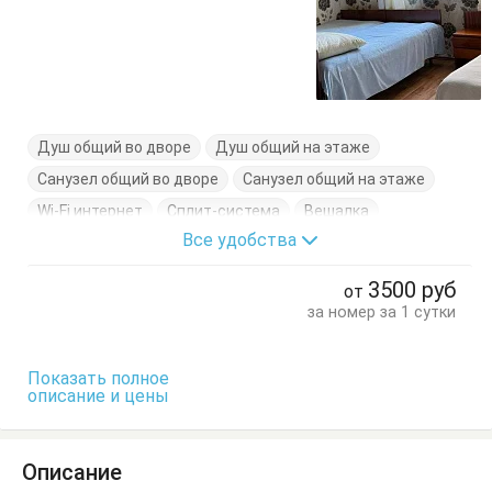
Душ общий во дворе
Душ общий на этаже
Санузел общий во дворе
Санузел общий на этаже
Wi-Fi интернет
Сплит-система
Вешалка
Все удобства
Журнальный столик
Кровати двуспальные
Кровати односпальные
Тумбочки
Шкаф
3500
руб
от
за номер за 1 сутки
Показать полное
описание и цены
Описание