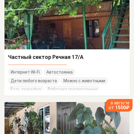
Частный сектор Речная 17/А
Интернет Wi-Fi
Автостоянка
Дети любого возраста
Можно с животными
Есть трансфер
Работает круглогодично
в августе
от
1500₽