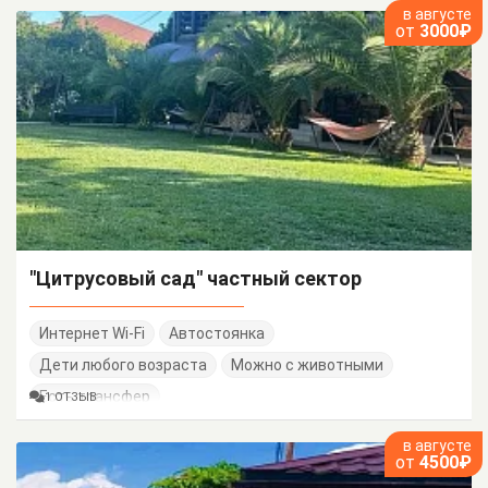
в августе
от
3000₽
"Цитрусовый сад" частный сектор
Интернет Wi-Fi
Автостоянка
Дети любого возраста
Можно с животными
Есть трансфер
1 ОТЗЫВ
в августе
от
4500₽