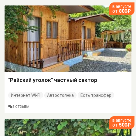
в августе
от
800₽
"Райский уголок" частный сектор
Интернет Wi-Fi
Автостоянка
Есть трансфер
3 ОТЗЫВА
в августе
от
500₽