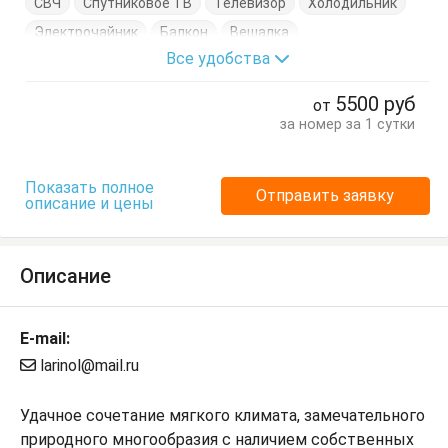
СВЧ
Спутниковое ТВ
Телевизор
Холодильник
Электрочайник
Балкон
Вешалка
Все удобства
Журнальный столик
Кровати односпальные
Посуда
Стулья
Тумбочки
Шкаф
5500
руб
от
за номер за 1 сутки
Показать полное
Отправить заявку
описание и цены
Описание
E-mail:
larinol@mail.ru
Удачное сочетание мягкого климата, замечательного
природного многообразия с наличием собственных