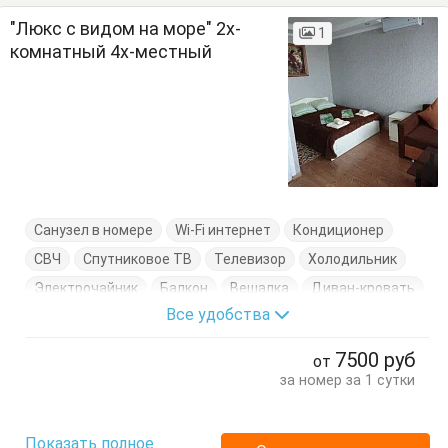
"Люкс с видом на море" 2х-
1
комнатный 4х-местный
Санузел в номере
Wi-Fi интернет
Кондиционер
СВЧ
Спутниковое ТВ
Телевизор
Холодильник
Электрочайник
Балкон
Вешалка
Диван-кровать
Все удобства
Журнальный столик
Кровать двуспальная
Кровать односпальная
Посуда
Стулья
7500
руб
от
Тумбочки
Шкаф
за номер за 1 сутки
Показать полное