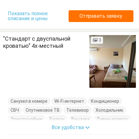
Показать полное
Отправить заявку
описание и цены
"Стандарт с двуспальной
3
кроватью" 4х-местный
Санузел в номере
Wi-Fi интернет
Кондиционер
СВЧ
Спутниковое ТВ
Телевизор
Холодильник
Электрочайник
Балкон
Вешалка
Диван-кровать
Все удобства
Журнальный столик
Кровать двуспальная
Посуда
Стулья
Тумбочки
Шкаф