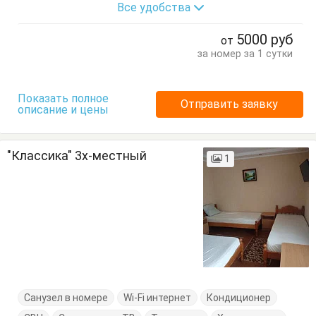
Все удобства
Журнальный столик
Кровать двуспальная
Посуда
Стулья
Тумбочки
Шкаф
5000
руб
от
за номер за 1 сутки
Показать полное
Отправить заявку
описание и цены
"Классика" 3х-местный
1
Санузел в номере
Wi-Fi интернет
Кондиционер