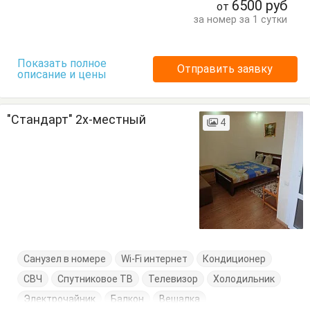
6500
руб
от
за номер за 1 сутки
Показать полное
Отправить заявку
описание и цены
"Стандарт" 2х-местный
4
Санузел в номере
Wi-Fi интернет
Кондиционер
СВЧ
Спутниковое ТВ
Телевизор
Холодильник
Электрочайник
Балкон
Вешалка