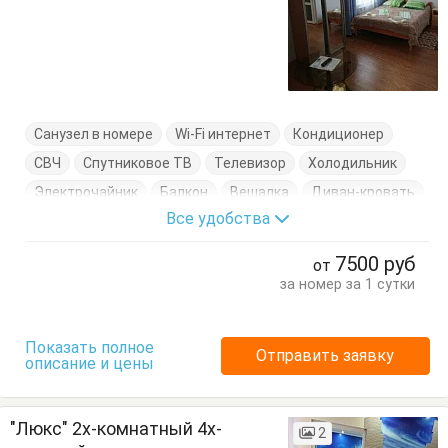
Санузел в номере
Wi-Fi интернет
Кондиционер
СВЧ
Спутниковое ТВ
Телевизор
Холодильник
Электрочайник
Балкон
Вешалка
Диван-кровать
Все удобства
Журнальный столик
Кровать двуспальная
Посуда
Стулья
Тумбочки
Шкаф
7500
руб
от
за номер за 1 сутки
Показать полное
Отправить заявку
описание и цены
"Люкс" 2х-комнатный 4х-
2