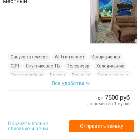
местный
Санузел в номере
Wi-Fi интернет
Кондиционер
СВЧ
Спутниковое ТВ
Телевизор
Холодильник
Электрочайник
Балкон
Вешалка
Диван-кровать
Все удобства
Журнальный столик
Кровать двуспальная
Кровать односпальная
Посуда
Стулья
7500
руб
от
Тумбочки
Шкаф
за номер за 1 сутки
Показать полное
Отправить заявку
описание и цены