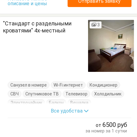
Отправить заявку
описание и цены
"Стандарт с раздельными
3
кроватями" 4х-местный
Санузел в номере
Wi-Fi интернет
Кондиционер
СВЧ
Спутниковое ТВ
Телевизор
Холодильник
Электрочайник
Балкон
Вешалка
Все удобства
Журнальный столик
Кровати односпальные
Посуда
Стулья
Тумбочки
Шкаф
6500
руб
от
за номер за 1 сутки