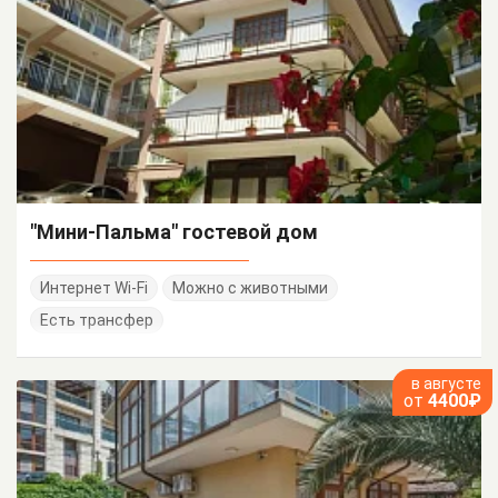
"Мини-Пальма" гостевой дом
Интернет Wi-Fi
Можно с животными
Есть трансфер
в августе
от
4400₽