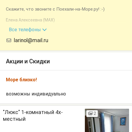
Скажите, что звоните с Поехали-на-Море.ру! :-)
Елена Алексеевна (MAX)
+7 (918) 202-01-02
Все телефоны
larinol@mail.ru
Акции и Скидки
Море близко!
возможны индивидуально
"Люкс" 1-комнатный 4х-
2
местный