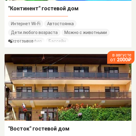
"Континент" гостевой дом
Интернет Wi-Fi
Автостоянка
Дети любого возраста
Можно с животными
Есть трансфер
Бассейн
12 ОТЗЫВОВ
в августе
от
2000₽
"Восток" гостевой дом