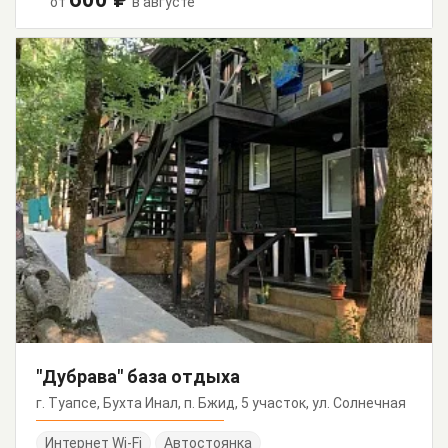
от
в августе
"Дубрава" база отдыха
г. Туапсе, Бухта Инал, п. Бжид, 5 участок, ул. Солнечная
Интернет Wi-Fi
Автостоянка