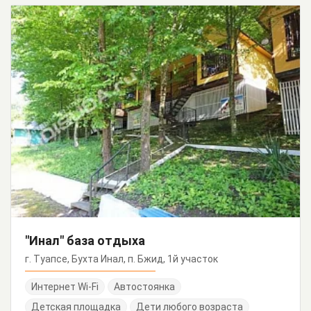
"Инал" база отдыха
г. Туапсе, Бухта Инал, п. Бжид, 1й участок
Интернет Wi-Fi
Автостоянка
Детская площадка
Дети любого возраста