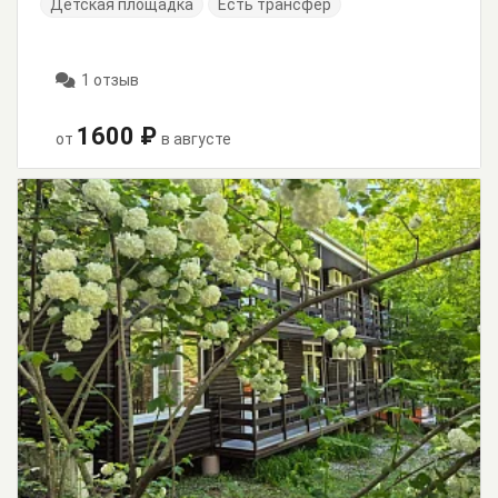
Детская площадка
Есть трансфер
1 отзыв
1600 ₽
от
в августе