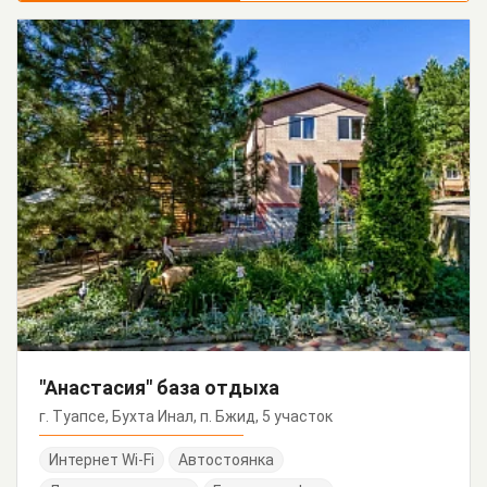
"Анастасия" база отдыха
г. Туапсе, Бухта Инал, п. Бжид, 5 участок
Интернет Wi-Fi
Автостоянка