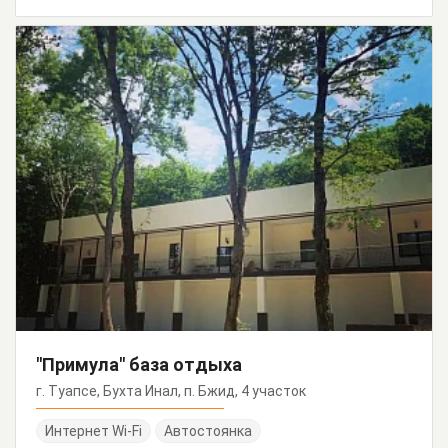
"Примула" база отдыха
г. Туапсе, Бухта Инал, п. Бжид, 4 участок
Интернет Wi-Fi
Автостоянка