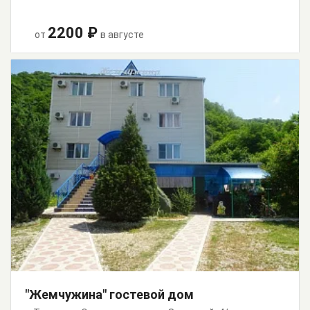
2200 ₽
от
в августе
"Жемчужина" гостевой дом