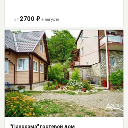
2700 ₽
от
в августе
"Панорама" гостевой дом