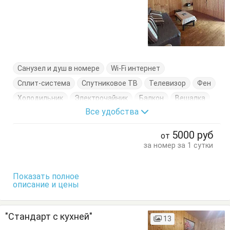
Санузел и душ в номере
Wi-Fi интернет
Сплит-система
Спутниковое ТВ
Телевизор
Фен
Холодильник
Электрочайник
Балкон
Вешалка
Все удобства
Диван-кровать
Журнальный столик
Кровати односпальные
Кровать двуспальная
5000
руб
от
Посуда
Стол
Стулья
Тумбочки
Шкаф
за номер за 1 сутки
Показать полное
описание и цены
"Стандарт с кухней"
13