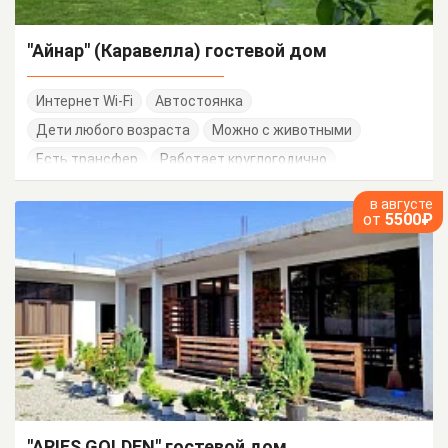
"Айнар" (Каравелла) гостевой дом
Интернет Wi-Fi
Автостоянка
Дети любого возраста
Можно с животными
Есть трансфер
Работает круглогодично
в августе
от
5500₽
"ARIES GOLDEN" гостевой дом