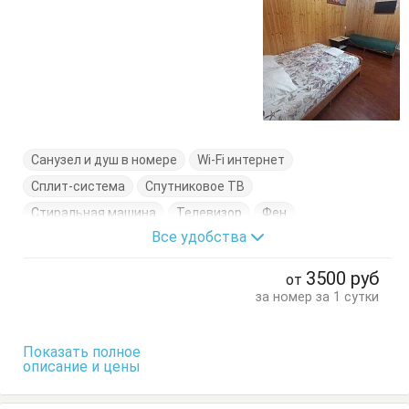
Санузел и душ в номере
Wi-Fi интернет
Сплит-система
Спутниковое ТВ
Стиральная машина
Телевизор
Фен
Все удобства
Холодильник
Электрочайник
Балкон
Вешалка
Кровать двуспальная
Кровать односпальная
3500
руб
от
Кухонный стол
Обеденный стол
Посуда
Стулья
за номер за 1 сутки
Тумбочки
Шкаф
Показать полное
описание и цены