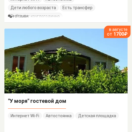
Дети любого возраста
Есть трансфер
Работает круглогодично
4 ОТЗЫВА
в августе
от
1700₽
"У моря" гостевой дом
Интернет Wi-Fi
Автостоянка
Детская площадка