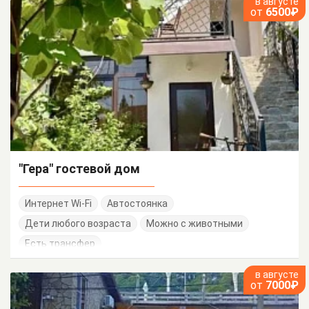
в августе
от
6500₽
"Гера" гостевой дом
Интернет Wi-Fi
Автостоянка
Дети любого возраста
Можно с животными
Есть трансфер
в августе
от
7000₽