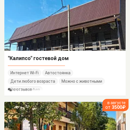
"Калипсо" гостевой дом
Интернет Wi-Fi
Автостоянка
Дети любого возраста
Можно с животными
Есть трансфер
10 ОТЗЫВОВ
в августе
от
3500₽