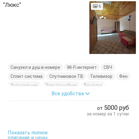
"Люкс"
6
Санузел и душ в номере
Wi-Fi интернет
СВЧ
Сплит-система
Спутниковое ТВ
Телевизор
Фен
Холодильник
Электрочайник
Вешалка
Все удобства
Диван-кровать
Кровати односпальные
Кровать двуспальная
Кухонный стол
5000
руб
от
Обеденный стол
Посуда
Стол
Тумбочки
за номер за 1 сутки
Шкаф
Показать полное
описание и цены