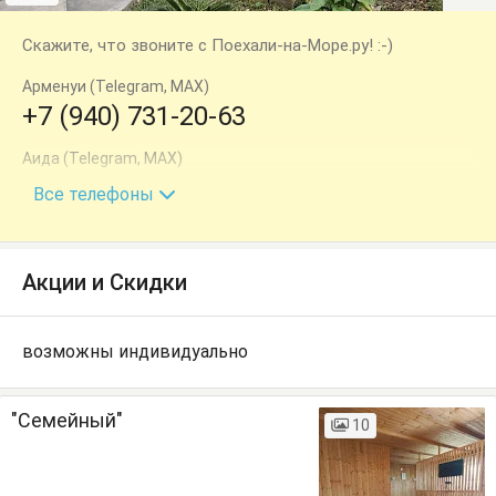
Скажите, что звоните с Поехали-на-Море.ру! :-)
Арменуи (Telegram, MAX)
+7 (940) 731-20-63
Аида (Telegram, MAX)
+7 (940) 770-70-43
Все телефоны
Акции и Скидки
возможны индивидуально
"Семейный"
10