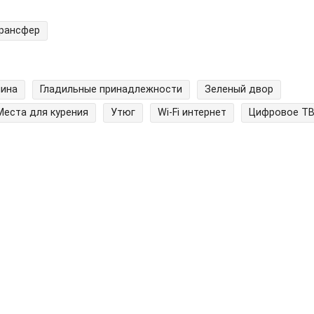
трансфер
шина
Гладильные принадлежности
Зеленый двор
Места для курения
Утюг
Wi-Fi интернет
Цифровое Т