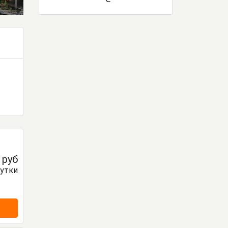
0
руб
сутки