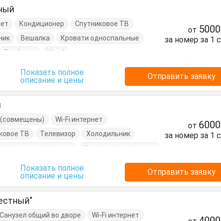
тный
нет
Кондиционер
Спутниковое ТВ
500
от
ник
Вешалка
Кровати односпальные
за номер за 1 
Тумбочки
Шкаф
Показать полное
Отправить заявку
описание и цены
й
е (совмещены)
Wi-Fi интернет
600
от
ковое ТВ
Телевизор
Холодильник
за номер за 1 
ровати односпальные
Кровать двуспальная
Показать полное
Отправить заявку
описание и цены
естный"
Санузел общий во дворе
Wi-Fi интернет
400