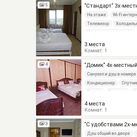
5
"Стандарт" 3х-мес
На этаже
Wi-Fi интер
Телевизор
Холодиль
Кровать двуспальная
3 места
Комнат:
1
4
"Домик" 4х-местны
Санузел и душ в номер
Кондиционер
Спутни
Балкон
Вешалка
К
Тумбочки
Шкаф
4 места
Комнат:
1
3
"С удобствами 2х-м
Душ общий во дворе