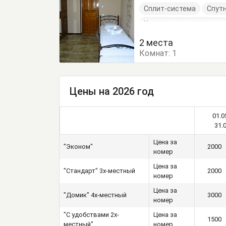
Сплит-система
Спут
Кровати односпальные
Тумбочки
Шкаф
2 места
Комнат:
1
Цены на 2026 год
01.0
31.
Цена за
"Эконом"
2000
номер
Цена за
"Стандарт" 3х-местный
2000
номер
Цена за
"Домик" 4х-местный
3000
номер
"С удобствами 2х-
Цена за
1500
местный"
номер