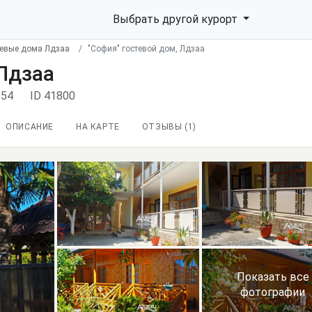
Выбрать другой курорт
тевые дома Лдзаа
"София" гостевой дом, Лдзаа
 Лдзаа
 54
ID 41800
ОПИСАНИЕ
НА КАРТЕ
ОТЗЫВЫ (
1
)
Показать все
фотографии