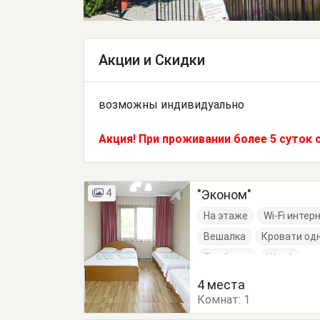
Акции и Скидки
возможны индивидуально
Акция! При проживании более 5 суток с 
4
"Эконом"
На этаже
Wi-Fi интер
Вешалка
Кровати од
Тумбочки
Шкаф
4 места
Комнат:
1