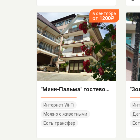
в сентябре
от
1200₽
"Мини-Пальма" гостевой дом
Интернет Wi-Fi
Инт
Можно с животными
Де
Есть трансфер
Ест