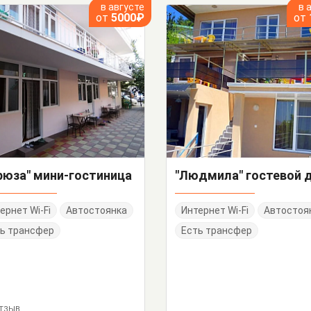
в августе
в 
от
5000₽
от
рюза" мини-гостиница
"Людмила" гостевой 
ернет Wi-Fi
Автостоянка
Интернет Wi-Fi
Автостоя
ь трансфер
Есть трансфер
ОТЗЫВ