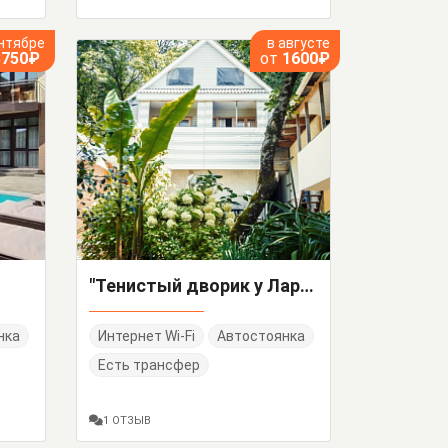
нтябре
в августе
3750₽
от
1600₽
"Тенистый дворик у Ларисы" частный сектор
нка
Интернет Wi-Fi
Автостоянка
Есть трансфер
1 ОТЗЫВ