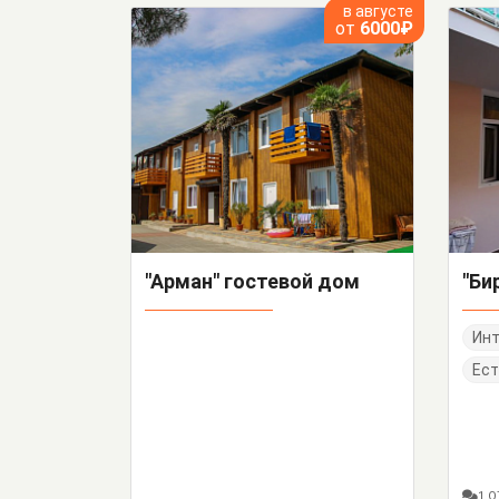
в августе
от
6000₽
"Арман" гостевой дом
"Би
Инт
Ест
1 