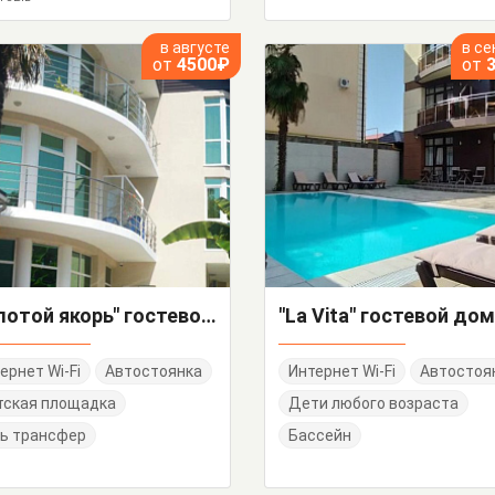
в августе
в се
от
4500₽
от
"Золотой якорь" гостевой дом
"La Vita" гостевой дом
ернет Wi-Fi
Автостоянка
Интернет Wi-Fi
Автостоя
тская площадка
Дети любого возраста
ь трансфер
Бассейн