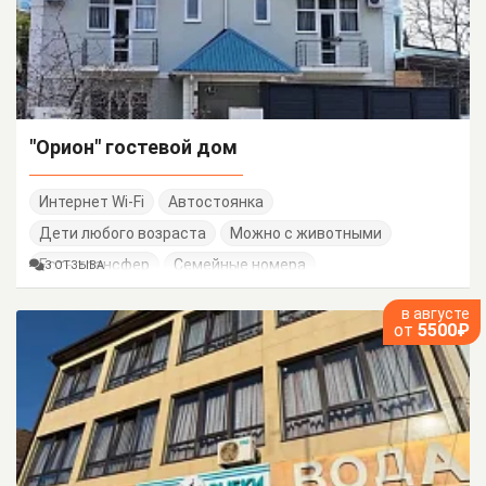
"Орион" гостевой дом
Интернет Wi-Fi
Автостоянка
Дети любого возраста
Можно с животными
Есть трансфер
Семейные номера
3 ОТЗЫВА
в августе
от
5500₽