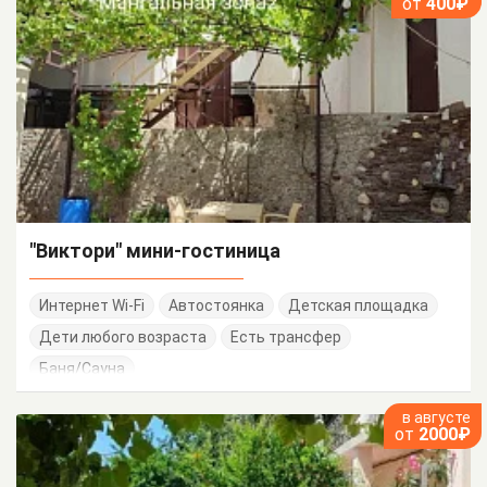
от
400₽
"Виктори" мини-гостиница
Интернет Wi-Fi
Автостоянка
Детская площадка
Дети любого возраста
Есть трансфер
Баня/Сауна
в августе
от
2000₽