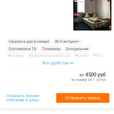
Санузел и душ в номере
Wi-Fi интернет
Спутниковое ТВ
Телевизор
Холодильник
Вешалка
Кровати односпальные
Посуда
Стол
Все удобства
Стулья
Тумбочки
Шкаф
4500
руб
от
за номер за 1 сутки
Показать полное
Отправить заявку
описание и цены