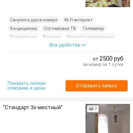
Санузел и душ в номере
Wi-Fi интернет
Кондиционер
Спутниковое ТВ
Телевизор
Холодильник
Вешалка
Кровати односпальные
Все удобства
Посуда
Стол
Стулья
Тумбочки
Шкаф
2500
руб
от
за номер за 1 сутки
Показать полное
Отправить заявку
описание и цены
"Стандарт 3х-местный"
7