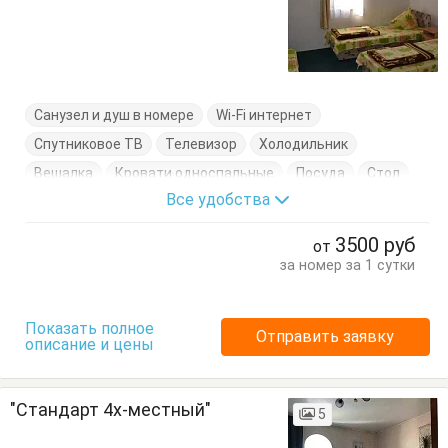
Санузел и душ в номере
Wi-Fi интернет
Спутниковое ТВ
Телевизор
Холодильник
Вешалка
Кровати односпальные
Посуда
Стол
Все удобства
Стулья
Тумбочки
Шкаф
3500
руб
от
за номер за 1 сутки
Показать полное
Отправить заявку
описание и цены
"Стандарт 4х-местный"
5