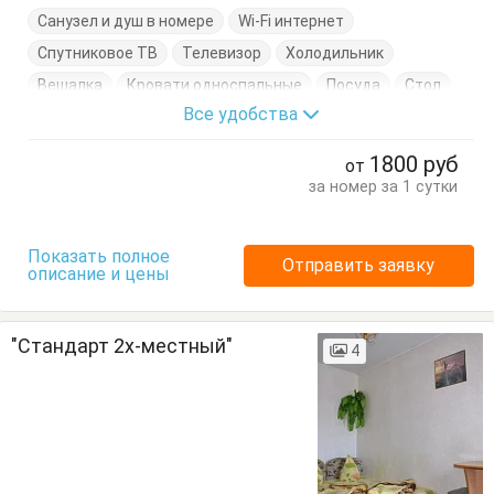
Санузел и душ в номере
Wi-Fi интернет
Спутниковое ТВ
Телевизор
Холодильник
Вешалка
Кровати односпальные
Посуда
Стол
Все удобства
Стулья
Тумбочки
Шкаф
1800
руб
от
за номер за 1 сутки
Показать полное
Отправить заявку
описание и цены
"Стандарт 2х-местный"
4