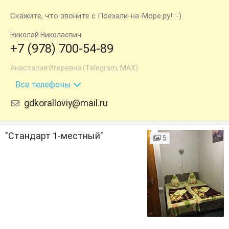
Скажите, что звоните с Поехали-на-Море.ру! :-)
Николай Николаевич
+7 (978) 700-54-89
Анастасия Игоревна (Telegram, MAX)
+7 (919) 900-36-50
Все телефоны
gdkoralloviy@mail.ru
"Стандарт 1-местный"
5