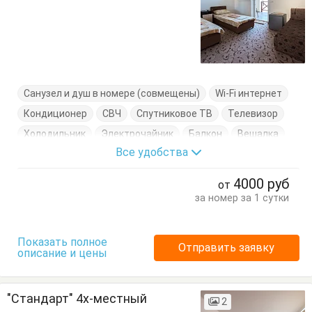
Санузел и душ в номере (совмещены)
Wi-Fi интернет
Кондиционер
СВЧ
Спутниковое ТВ
Телевизор
Холодильник
Электрочайник
Балкон
Вешалка
Все удобства
Диван-кровать
Кресло-кровать
Кровати односпальные
Кровать двуспальная
4000
руб
от
Стол
Стул
Тумбочка
Шкаф
за номер за 1 сутки
Показать полное
Отправить заявку
описание и цены
"Стандарт" 4х-местный
2