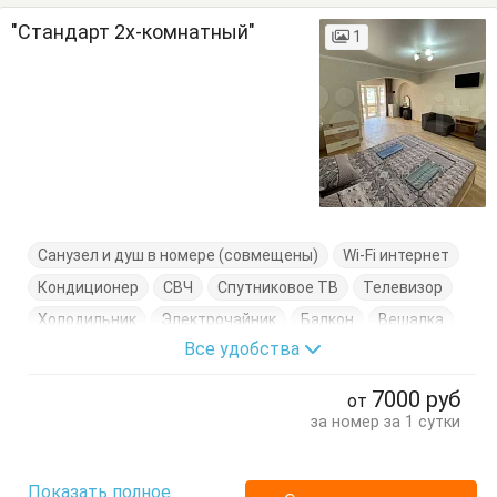
"Стандарт 2х-комнатный"
1
Санузел и душ в номере (совмещены)
Wi-Fi интернет
Кондиционер
СВЧ
Спутниковое ТВ
Телевизор
Холодильник
Электрочайник
Балкон
Вешалка
Все удобства
Диван-кровать
Кресло-кровать
Кровати односпальные
Кровать двуспальная
7000
руб
от
Стол
Стул
Тумбочка
Шкаф
за номер за 1 сутки
Показать полное