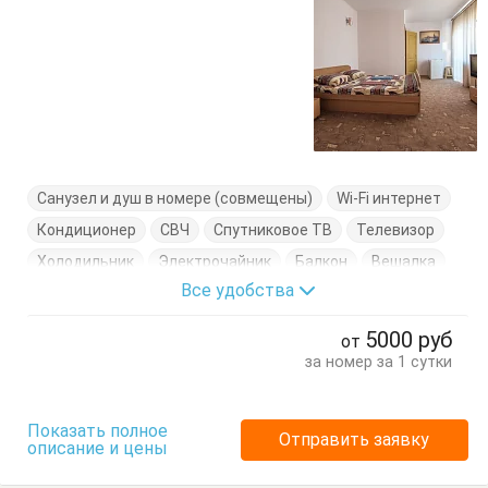
Санузел и душ в номере (совмещены)
Wi-Fi интернет
Кондиционер
СВЧ
Спутниковое ТВ
Телевизор
Холодильник
Электрочайник
Балкон
Вешалка
Все удобства
Диван-кровать
Кресло-кровать
Кровати односпальные
Кровать двуспальная
5000
руб
от
Стол
Стул
Тумбочка
Шкаф
за номер за 1 сутки
Показать полное
Отправить заявку
описание и цены