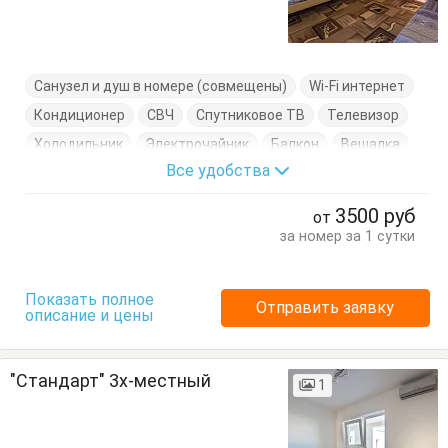
Санузел и душ в номере (совмещены)
Wi-Fi интернет
Кондиционер
СВЧ
Спутниковое ТВ
Телевизор
Холодильник
Электрочайник
Балкон
Вешалка
Все удобства
Диван-кровать
Кресло-кровать
Кровати односпальные
Кровать двуспальная
3500
руб
от
Стол
Стул
Тумбочка
Шкаф
за номер за 1 сутки
Показать полное
Отправить заявку
описание и цены
"Стандарт" 3х-местный
1