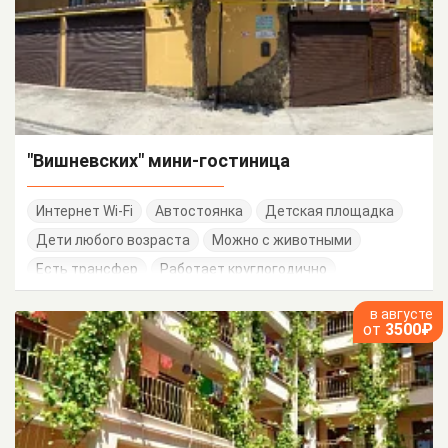
"Вишневских" мини-гостиница
Интернет Wi-Fi
Автостоянка
Детская площадка
Дети любого возраста
Можно с животными
Есть трансфер
Работает круглогодично
в августе
от
3500₽