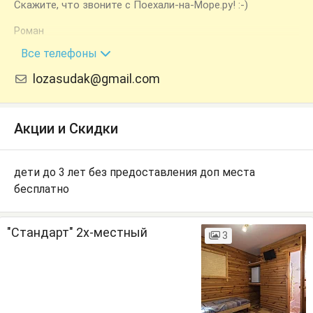
Скажите, что звоните с Поехали-на-Море.ру! :-)
Роман
+7 (978) 790-90-51
Все телефоны
lozasudak@gmail.com
Акции и Скидки
дети до 3 лет без предоставления доп места
бесплатно
"Стандарт" 2х-местный
3