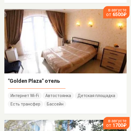
в августе
от
6500₽
"Golden Plaza" отель
Интернет Wi-Fi
Автостоянка
Детская площадка
Есть трансфер
Бассейн
в августе
от
1700₽