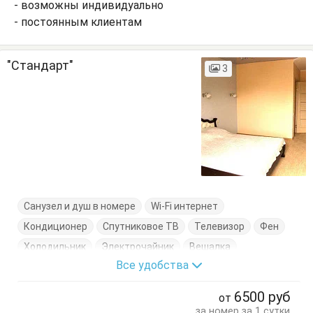
- возможны индивидуально
- постоянным клиентам
"Стандарт"
3
Санузел и душ в номере
Wi-Fi интернет
Кондиционер
Спутниковое ТВ
Телевизор
Фен
Холодильник
Электрочайник
Вешалка
Все удобства
Журнальный столик
Кровать двуспальная
Посуда
Стол
Стулья
Тумбочки
Шкаф
6500
руб
от
за номер за 1 сутки