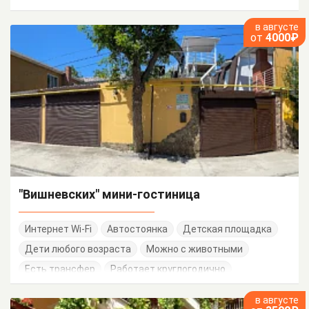
в августе
от
4000₽
"Вишневских" мини-гостиница
Интернет Wi-Fi
Автостоянка
Детская площадка
Дети любого возраста
Можно с животными
Есть трансфер
Работает круглогодично
в августе