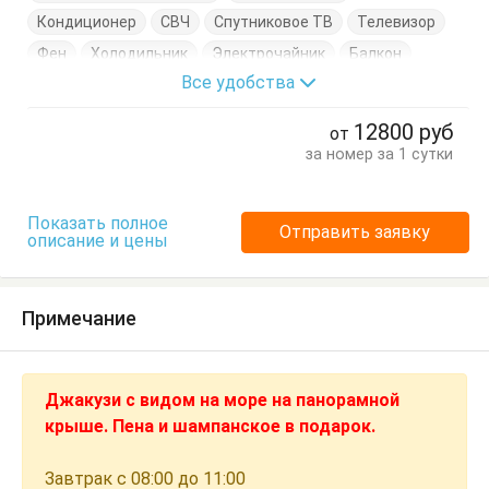
Кондиционер
СВЧ
Спутниковое ТВ
Телевизор
Фен
Холодильник
Электрочайник
Балкон
Все удобства
Вешалка
Журнальный столик
Комод
Кровати односпальные
Кровать двуспальная
12800
руб
от
Посуда
Стол
Стулья
Туалетный столик
за номер за 1 сутки
Тумбочки
Шкаф
Показать полное
Отправить заявку
описание и цены
Примечание
Джакузи с видом на море на панорамной
крыше. Пена и шампанское в подарок.
Завтрак с 08:00 до 11:00