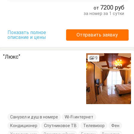
Стол
Стулья
Тумбочки
Шкаф
7200
руб
от
за номер за 1 сутки
Показать полное
Отправить заявку
описание и цены
"Люкс"
9
Санузел и душ в номере
Wi-Fi интернет
Кондиционер
Спутниковое ТВ
Телевизор
Фен