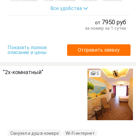
Холодильник
Электрочайник
Балкон
Вешалка
Все удобства
Журнальный столик
Кровать двуспальная
Посуда
Стол
Стулья
Тумбочки
Шкаф
7950
руб
от
за номер за 1 сутки
Показать полное
Отправить заявку
описание и цены
"2х-комнатный"
5
Санузел и душ в номере
Wi-Fi интернет