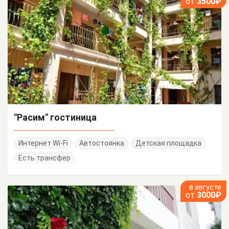
от
3500₽
"Расим" гостиница
Интернет Wi-Fi
Автостоянка
Детская площадка
Есть трансфер
в августе
от
3000₽