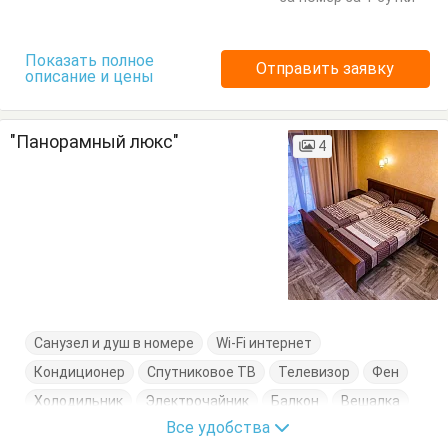
Показать полное
Отправить заявку
описание и цены
"Панорамный люкс"
4
Санузел и душ в номере
Wi-Fi интернет
Кондиционер
Спутниковое ТВ
Телевизор
Фен
Холодильник
Электрочайник
Балкон
Вешалка
Все удобства
Журнальный столик
Кровать двуспальная
Посуда