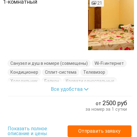
1-комнатный
21
Санузел и душ в номере (совмещены)
Wi-Fi интернет
Кондиционер
Сплит-система
Телевизор
Холодильник
Балкон
Кровати односпальные
Все удобства
Кровать двуспальная
Стол
Стулья
Тумбочки
Шкаф
2500
руб
от
за номер за 1 сутки
Показать полное
Отправить заявку
описание и цены