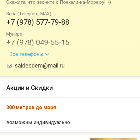
Скажите, что звоните с Поехали-на-Море.ру! :-)
Зера (Telegram, MAX)
+7 (978) 577-79-88
Мунире
+7 (978) 049-55-15
Все телефоны
Саша
+7 (978) 456-16-09
saideedem@mail.ru
Саша (Telegram)
+7 (978) 590-92-87
Акции и Скидки
300 метров до моря
возможны индивидуально