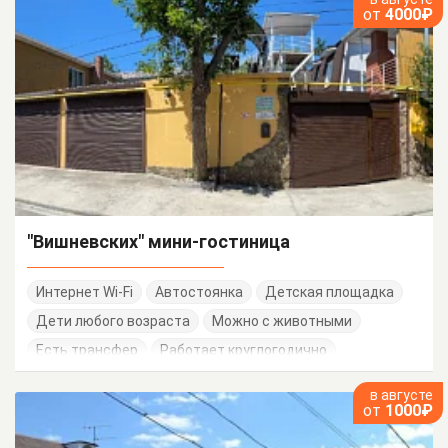
от
4000₽
"Вишневских" мини-гостиница
Интернет Wi-Fi
Автостоянка
Детская площадка
Дети любого возраста
Можно с животными
Есть трансфер
Работает круглогодично
в августе
от
1000₽