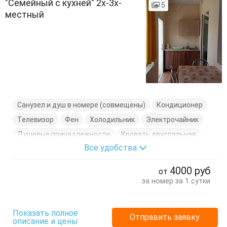
"Семейный с кухней" 2х-3х-
5
местный
Санузел и душ в номере (совмещены)
Кондиционер
Телевизор
Фен
Холодильник
Электрочайник
Душевые принадлежности
Кровать двуспальная
Все удобства
Кровать полуторка
Отдельный вход
Посуда
Тумбочка
Шкаф
4000
руб
от
за номер за 1 сутки
Показать полное
Отправить заявку
описание и цены