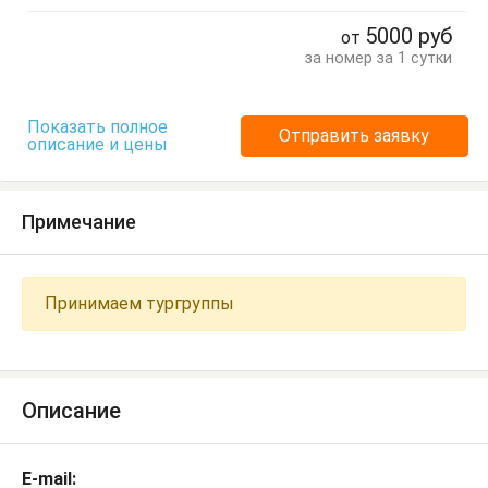
Обеденный стол
Отдельный вход
Посуда
Стол
5000
руб
от
Стулья
Тумбочки
Шкаф
за номер за 1 сутки
Показать полное
Отправить заявку
описание и цены
Примечание
Принимаем тургруппы
Описание
E-mail: