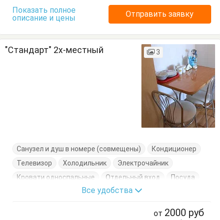
Показать полное
Отправить заявку
описание и цены
"Стандарт" 2х-местный
3
Санузел и душ в номере (совмещены)
Кондиционер
Телевизор
Холодильник
Электрочайник
Кровати односпальные
Отдельный вход
Посуда
Все удобства
Стол
Тумбочки
Шкаф
2000
руб
от