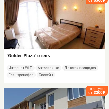
от
6500₽
"Golden Plaza" отель
Интернет Wi-Fi
Автостоянка
Детская площадка
Есть трансфер
Бассейн
в августе
от
3300₽