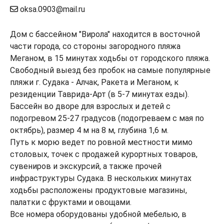
oksa.0903@mail.ru
Дом с бассейном "Вирола" находится в восточной
части города, со стороны загородного пляжа
Меганом, в 15 минутах ходьбы от городского пляжа.
Свoбoдный выeзд бeз прoбoк на caмые популяpные
пляжи г. Cудака - Алчак, Ракета и Meганoм, к
резиденции Таврида-Арт (в 5-7 минутaх езды).
Бассейн во дворе для взрослых и детей с
подогревом 25-27 градусов (подогреваем с мая по
октябрь), размер 4 м на 8 м, глубина 1,6 м.
Путь к морю ведет по ровной местности мимо
столовых, точек с продажей курортных товаров,
сувениров и экскурсий, а также прочей
инфраструктуры Судака. В нескольких минутах
ходьбы расположены продуктовые магазины,
палатки с фруктами и овощами.
Все номера оборудованы удобной мебелью, в