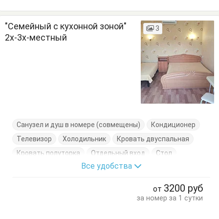
"Семейный с кухонной зоной"
3
2х-3х-местный
Санузел и душ в номере (совмещены)
Кондиционер
Телевизор
Холодильник
Кровать двуспальная
Кровать полуторка
Отдельный вход
Стол
Все удобства
Тумбочка
Шкаф
3200
руб
от
за номер за 1 сутки