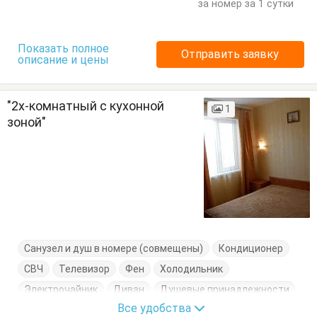
за номер за 1 сутки
Показать полное
Отправить заявку
описание и цены
"2х-комнатный с кухонной
1
зоной"
Санузел и душ в номере (совмещены)
Кондиционер
СВЧ
Телевизор
Фен
Холодильник
Электрочайник
Диван
Душевые принадлежности
Все удобства
Кровати односпальные
Кровать двуспальная