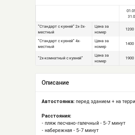
01.0
31.
"Стандарт с кухней" 2х-3х-
Цена за
1200
местный
номер
"Стандарт с кухней" 4х-
Цена за
1400
местный
номер
Цена за
"2х-комнатный с кухней"
1900
номер
Описание
Автостоянка:
перед зданием + на терри
Расстояния:
- пляж песчано-галечный - 5-7 минут
- набережная - 5-7 минут