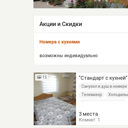
Акции и Скидки
Номера с кухнями
возможны индивидуально
15
"Стандарт с кухней
Санузел и душ в номере
Телевизор
Холодиль
Кровати двуспальные
Обеденный стол
Пос
3 места
Комнат:
1