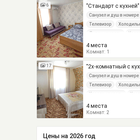
6
"Стандарт с кухней
Санузел и душ в номере
Телевизор
Холодиль
Диван-кровать
Кров
Обеденный стол
Пос
4 места
Комнат:
1
17
"2х-комнатный с кух
Санузел и душ в номере
Телевизор
Холодиль
Кресло-кровать
Кров
Обеденный стол
Пос
4 места
Комнат:
2
Цены на 2026 год