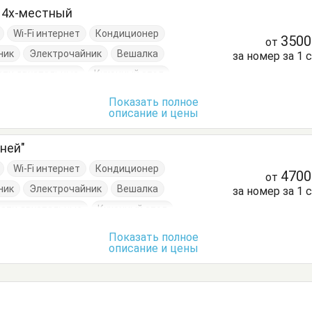
" 4х-местный
Wi-Fi интернет
Кондиционер
350
от
ник
Электрочайник
Вешалка
за номер за 1 
ати двуспальные
Кухонный стол
уда
Стол
Стулья
Тумбочки
Шкаф
Показать полное
описание и цены
ней"
Wi-Fi интернет
Кондиционер
470
от
ник
Электрочайник
Вешалка
за номер за 1 
ати двуспальные
Кухонный стол
уда
Стол
Стулья
Тумбочки
Шкаф
Показать полное
описание и цены