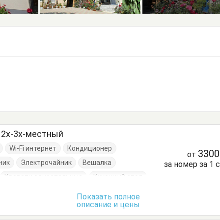
" 2х-3х-местный
Wi-Fi интернет
Кондиционер
330
от
ник
Электрочайник
Вешалка
за номер за 1 
Кровати односпальные
Кухонный стол
уда
Стол
Стулья
Тумбочки
Шкаф
Показать полное
описание и цены