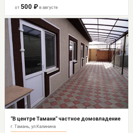
500 ₽
от
в августе
"В центре Тамани" частное домовладение
г. Тамань, ул.Калинина