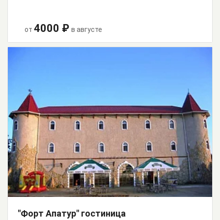
4000 ₽
от
в августе
"Форт Апатур" гостиница