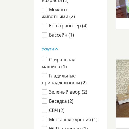
возраста (
2
)
Можно с
животными (
2
)
Есть трансфер (
4
)
Бассейн (
1
)
Услуги
Стиральная
машина (
1
)
Гладильные
принадлежности (
2
)
Зеленый двор (
2
)
Беседка (
2
)
СВЧ (
2
)
Места для курения (
1
)
Wi-Fi интернет (
1
)