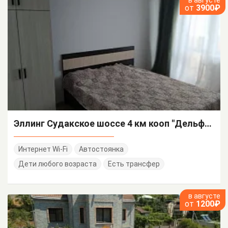
в августе
от
3900₽
Эллинг Судакское шоссе 4 км кооп "Дельфин" 4/507
Интернет Wi-Fi
Автостоянка
Дети любого возраста
Есть трансфер
в августе
от
1200₽