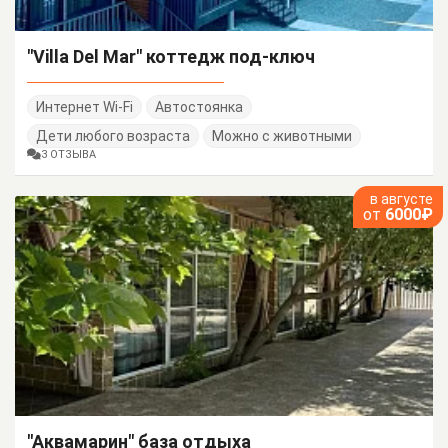
"Villa Del Mar" коттедж под-ключ
Интернет Wi-Fi
Автостоянка
Дети любого возраста
Можно с животными
3 ОТЗЫВА
в августе
от
6000₽
"Аквамарин" база отдыха