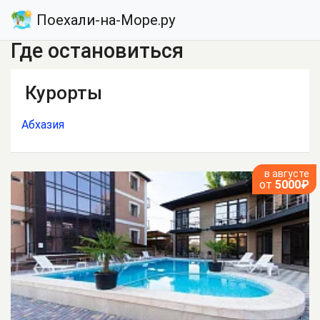
Поехали-на-Море.ру
Где остановиться
Курорты
Абхазия
в августе
от
5000₽