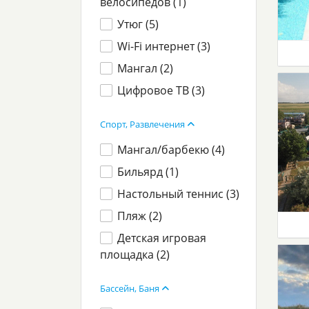
велосипедов (
1
)
Утюг (
5
)
Wi-Fi интернет (
3
)
Мангал (
2
)
Цифровое ТВ (
3
)
Спорт, Развлечения
Мангал/барбекю (
4
)
Бильярд (
1
)
Настольный теннис (
3
)
Пляж (
2
)
Детская игровая
площадка (
2
)
Бассейн, Баня