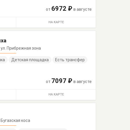
6972 ₽
от
в августе
НА КАРТЕ
ыха
, ул. Прибрежная зона
нка
Детская площадка
Есть трансфер
7097 ₽
от
в августе
НА КАРТЕ
, Бугазская коса