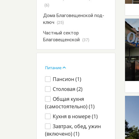
(6)
Дома Благовещенской под-
ключ
(25)
Частный сектор
Благовещенской
(37)
Питание
Пансион (
1
)
Столовая (
2
)
Общая кухня
(самостоятельно) (
1
)
Кухня в номере (
1
)
Завтрак, обед, ужин
(включено) (
1
)