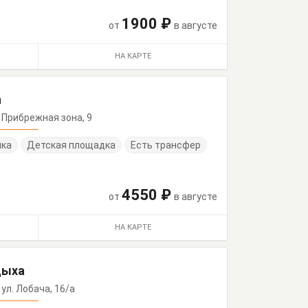
1900 ₽
от
в августе
НА КАРТЕ
а
, Прибрежная зона, 9
нка
Детская площадка
Есть трансфер
4550 ₽
от
в августе
НА КАРТЕ
дыха
 ул. Лобача, 16/а