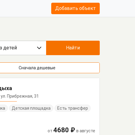
Добавить объект
з детей
Найти
Сначала дешевые
тдыха
 ул. Прибрежная, 31
нка
Детская площадка
Есть трансфер
4680 ₽
от
в августе