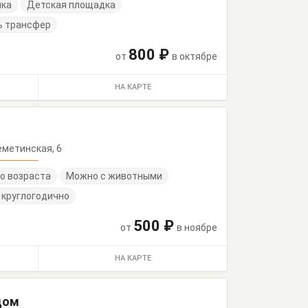
нка
Детская площадка
ь трансфер
800 ₽
от
в октябре
НА КАРТЕ
жеметинская, 6
о возраста
Можно с животными
 круглогодично
500 ₽
от
в ноябре
НА КАРТЕ
дом