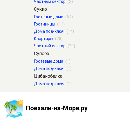
Частный сектор
(2)
Сукко
Гостевые дома
(64)
Гостиницы
(11)
Дома под-ключ
(14)
Квартиры
(28)
Частный сектор
(20)
Супсех
Гостевые дома
(1)
Дома под-ключ
(1)
Цибанобалка
Дома под-ключ
(1)
Поехали-на-Море.ру