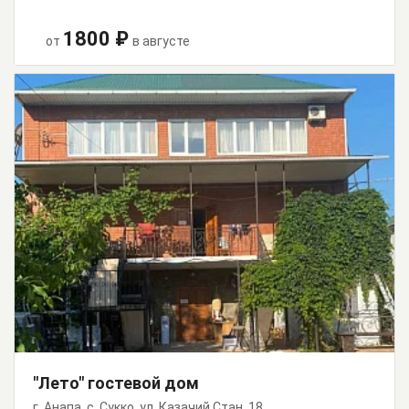
1800 ₽
от
в августе
"Лето" гостевой дом
г. Анапа, с. Сукко, ул. Казачий Стан, 18