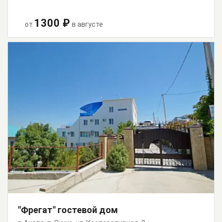
1300 ₽
от
в августе
"Фрегат" гостевой дом