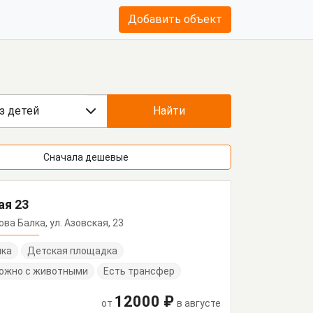
Добавить объект
з детей
Найти
Сначала дешевые
ая 23
това Балка, ул. Азовская, 23
нка
Детская площадка
ожно с животными
Есть трансфер
12000 ₽
от
в августе