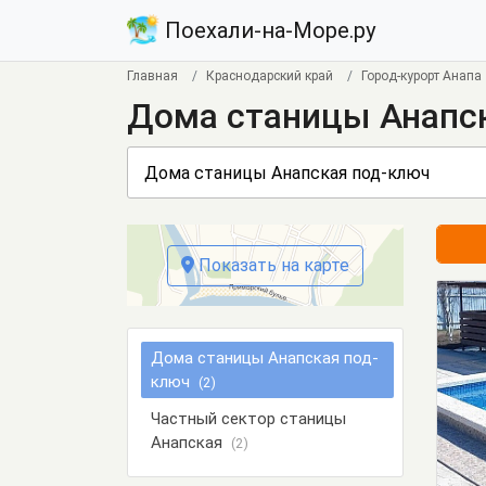
Поехали-на-Море.ру
Главная
Краснодарский край
Город-курорт Анапа
Дома станицы Анапс
Показать на карте
Дома станицы Анапская под-
ключ
(2)
Частный сектор станицы
Анапская
(2)