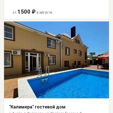
1500 ₽
от
в августе
"Калимера" гостевой дом