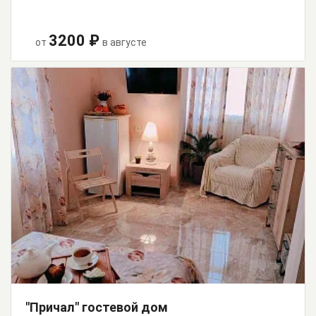
3200 ₽
от
в августе
"Причал" гостевой дом