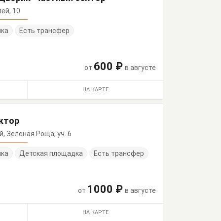
лей, 10
нка
Есть трансфер
600 ₽
от
в августе
НА КАРТЕ
ектор
ый, Зеленая Роща, уч. 6
нка
Детская площадка
Есть трансфер
1000 ₽
от
в августе
НА КАРТЕ