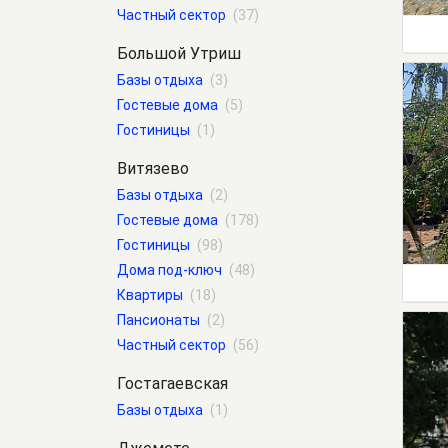
Частный сектор
(37)
Большой Утриш
Базы отдыха
(3)
Гостевые дома
(5)
Гостиницы
(1)
Витязево
Базы отдыха
(2)
Гостевые дома
(178)
Гостиницы
(98)
Дома под-ключ
(48)
Квартиры
(18)
Пансионаты
(2)
Частный сектор
(56)
Гостагаевская
Базы отдыха
(1)