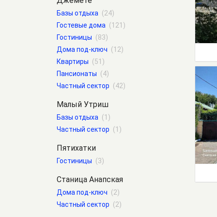
Джемете
Базы отдыха
(24)
Гостевые дома
(121)
Гостиницы
(83)
Дома под-ключ
(12)
Квартиры
(51)
Пансионаты
(4)
Частный сектор
(42)
Малый Утриш
Базы отдыха
(1)
Частный сектор
(1)
Пятихатки
Гостиницы
(3)
Станица Анапская
Дома под-ключ
(2)
Частный сектор
(2)