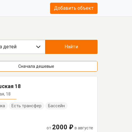
Добавить объект
з детей
Найти
Сначала дешевые
шская 18
ая, 18
нка
Есть трансфер
Бассейн
2000 ₽
от
в августе