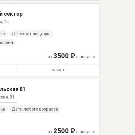
й сектор
я, 15
нка
Детская площадка
ассейн
3500 ₽
от
в августе
НА КАРТЕ
льская 81
ская, 81
нка
Дети любого возраста
2500 ₽
от
в августе