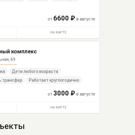
6600 ₽
от
в августе
НА КАРТЕ
жный комплекс
льная, 69
нка
Дети любого возраста
ь трансфер
Работает круглогодично
3000 ₽
от
в августе
НА КАРТЕ
бъекты