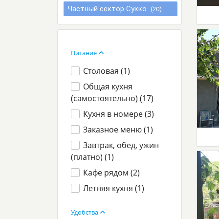
Частный сектор Сукко
(20)
Питание
Столовая (
1
)
Общая кухня
(самостоятельно) (
17
)
Кухня в номере (
3
)
Заказное меню (
1
)
Завтрак, обед, ужин
(платно) (
1
)
Кафе рядом (
2
)
Летняя кухня (
1
)
Удобства