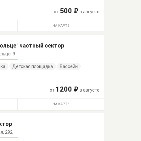
500 ₽
от
в августе
НА КАРТЕ
Кольце" частный сектор
ольцо, 9
нка
Детская площадка
Бассейн
1200 ₽
от
в августе
НА КАРТЕ
ктор
ая, 292