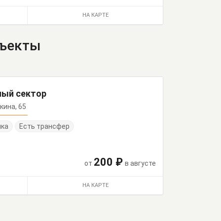
НА КАРТЕ
бъекты
ный сектор
шкина, 65
нка
Есть трансфер
200 ₽
от
в августе
НА КАРТЕ