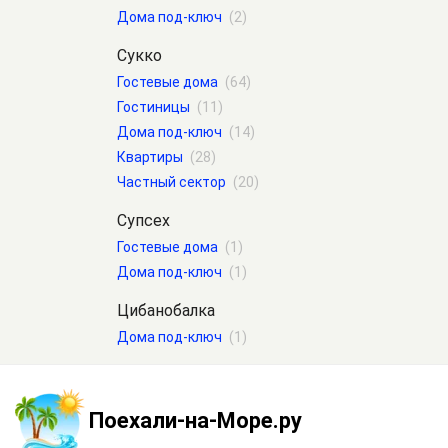
Дома под-ключ
(2)
Сукко
Гостевые дома
(64)
Гостиницы
(11)
Дома под-ключ
(14)
Квартиры
(28)
Частный сектор
(20)
Супсех
Гостевые дома
(1)
Дома под-ключ
(1)
Цибанобалка
Дома под-ключ
(1)
Поехали-на-Море.ру