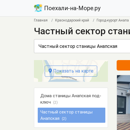
Поехали-на-Море.ру
Главная
Краснодарский край
Город-курорт Анапа
Частный сектор стан
Показать на карте
Дома станицы Анапская под-
ключ
(2)
Частный сектор станицы
Анапская
(2)