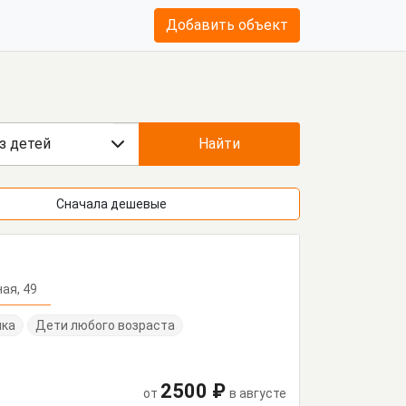
Добавить объект
з детей
Найти
Сначала дешевые
м
ная, 49
нка
Дети любого возраста
2500 ₽
от
в августе