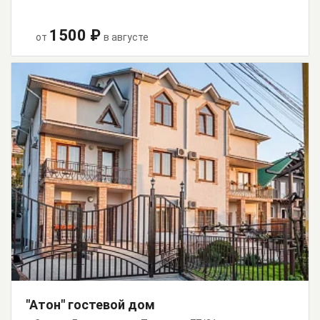
1500 ₽
от
в августе
"Атон" гостевой дом